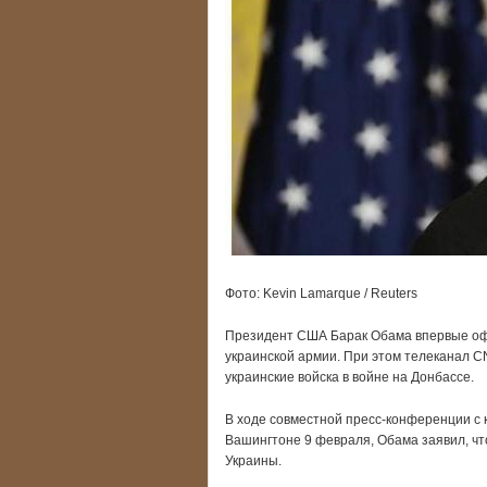
Фото: Kevin Lamarque / Reuters
Президент США Барак Обама впервые оф
украинской армии. При этом телеканал 
украинские войска в войне на Донбассе.
В ходе совместной пресс-конференции с 
Вашингтоне 9 февраля, Обама заявил, чт
Украины.