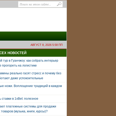
АВГУСТ 8, 2026 5:58 ПП
ВСЕХ НОВОСТЕЙ
 тур в Гуанчжоу: как собрать интерьер
е прогореть на логистике
амины реально гасят стресс и почему без
ботают даже успокоительные
ые ножи. Воплощение традиций в каждом
ь ставки в 1xBet: полезное
тают платежные системы для продажи
товаров (музыка, книги, курсы)?