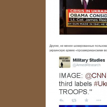
Другие, не менее шокированные пользова
украинскую армию «проамериканскими во