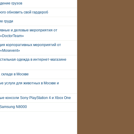
дение грузов
рого обновить свой гардероб
е груди
ивные и деловые мероприятия от
 «DoctorTeam»
ция корпоративных мероприятий от
 «Mosevent»
стильная одежда в интернет-магазине
 складе в Москве
е услуги для животных в Москве и
е консоли Sony PlayStation 4 и Xbox One
Samsung N8000