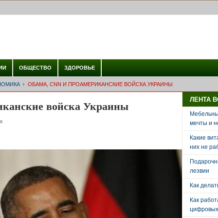
ИИ
ОБЩЕСТВО
ЗДОРОВЬЕ
НОМИКА
ОБАМА, CNN И ПРОАМЕРИКАНСКИЕ ВОЙСКА УКРАИНЫ
ЛЕНТА 
иканские войска Украины
Мебельный
а
мечты и н
Какие вит
них не ра
Подарочн
лезвии
Как делат
Как рабо
цифровых 