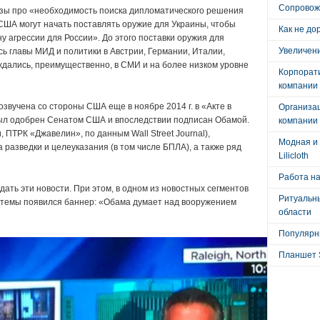
Сопровож
зы про «необходимость поиска дипломатического решения
 США могут начать поставлять оружие для Украины, чтобы
Как не до
у агрессии для России». До этого поставки оружия для
Увеличени
ь главы МИД и политики в Австрии, Германии, Италии,
ждались, преимущественно, в СМИ и на более низком уровне
Корпорат
компании
вучена со стороны США еще в ноябре 2014 г. в «Акте в
Организа
ыл одобрен Сенатом США и впоследствии подписан Обамой.
компании
 ПТРК «Джавелин», по данным Wall Street Journal),
Модная и 
 разведки и целеуказания (в том числе БПЛА), а также ряд
Lilicloth
Работа на
ать эти новости. При этом, в одном из новостных сегментов
Ритуальны
темы появился баннер: «Обама думает над вооружением
области
Популярны
Планшет 