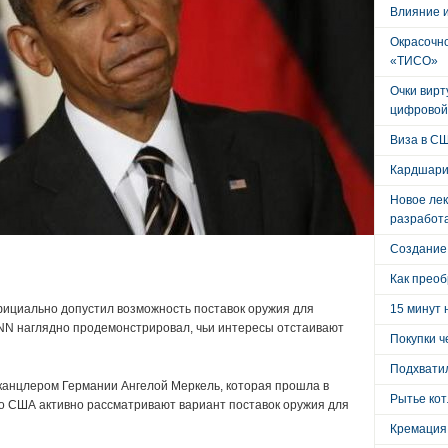
Влияние 
Окрасочно
«ТИСО»
Очки вирт
цифровой
Виза в С
Кардшари
Новое лек
разработ
Создание
Как преоб
ициально допустил возможность поставок оружия для
15 минут 
CNN наглядно продемонстрировал, чьи интересы отстаивают
Покупки ч
Подхватил
канцлером Германии Ангелой Меркель, которая прошла в
Рытье кот
о США активно рассматривают вариант поставок оружия для
Кремация