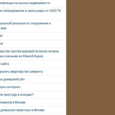
инфляции на рынок недвижимости
е оборудование и аксессуары от ООО ТК
уальной реальности: погружение в
 мир
ША
нг
арство против жировой болезни печени
ано учеными из Южной Кореи
 сайта
разить квартиру без ремонта
на домашний уют
ерез интернет
и простуду в поездке?
лованов в Москве
 домашних животных в Москве