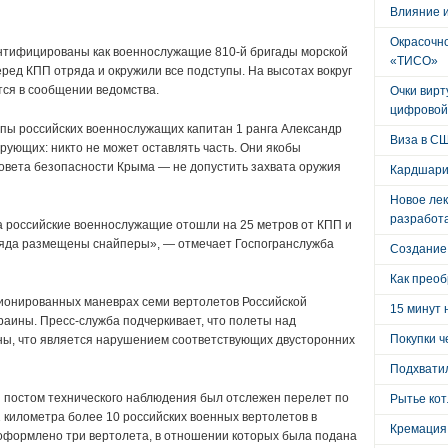
Влияние 
Окрасочно
нтифицированы как военнослужащие 810-й бригады морской
«ТИСО»
ред КПП отряда и окружили все подступы. На высотах вокруг
ся в сообщении ведомства.
Очки вирт
цифровой
пы российских военнослужащих капитан 1 ранга Александр
Виза в С
рующих: никто не может оставлять часть. Они якобы
вета безопасности Крыма — не допустить захвата оружия
Кардшари
Новое лек
разработ
а российские военнослужащие отошли на 25 метров от КПП и
тряда размещены снайперы», — отмечает Госпогранслужба
Создание
Как преоб
ционированных маневрах семи вертолетов Российской
15 минут 
аины. Пресс-служба подчеркивает, что полеты над
Покупки ч
ны, что является нарушением соответствующих двусторонних
Подхватил
 постом технического наблюдения был отслежен перелет по
Рытье кот
 километра более 10 российских военных вертолетов в
Кремация
 оформлено три вертолета, в отношении которых была подана