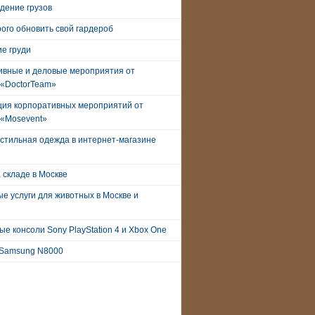
дение грузов
рого обновить свой гардероб
е груди
ивные и деловые мероприятия от
 «DoctorTeam»
ция корпоративных мероприятий от
 «Mosevent»
стильная одежда в интернет-магазине
 складе в Москве
е услуги для животных в Москве и
е консоли Sony PlayStation 4 и Xbox One
Samsung N8000