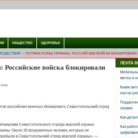
ИИ
ОБЩЕСТВО
ЗДОРОВЬЕ
ИСШЕСТВИЯ
ПОГРАНСЛУЖБА УКРАИНЫ: РОССИЙСКИЕ ВОЙСКА БЛОКИРОВАЛИ
ЛЕНТА 
 Российские войска блокировали
Мебельный
мечты и н
твия
Какие вит
них не ра
Подарочн
тке российских военных блокировать Севастопольский отряд
лезвии
Как делат
локировки Севастопольского отряда морской охраны
Как рабо
аины. Около 30 вооруженных человек, которые не
цифровых 
прибыли в Севастопольский отряд морской охраны», —