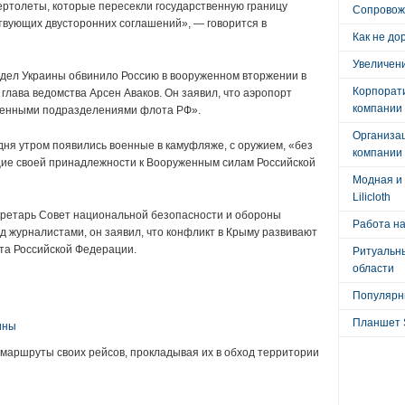
ертолеты, которые пересекли государственную границу
Сопровож
твующих двусторонних соглашений», — говорится в
Как не до
Увеличени
 дел Украины обвинило Россию в вооруженном вторжении в
Корпорат
глава ведомства Арсен Аваков. Он заявил, что аэропорт
компании
оенными подразделениями флота РФ».
Организа
ня утром появились военные в камуфляже, с оружием, «без
компании
щие своей принадлежности к Вооруженным силам Российской
Модная и 
Lilicloth
ретарь Совет национальной безопасности и обороны
Работа на
 журналистами, он заявил, что конфликт в Крыму развивают
та Российской Федерации.
Ритуальны
области
:
Популярны
Планшет 
ины
маршруты своих рейсов, прокладывая их в обход территории