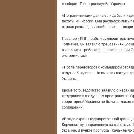
сообщает Госпогранслужба Украины.
«Пограничниками данные лица были иде
пехоты ЧФ России. Они расположились пе
отряда размещены снайперы», — говорит
Позднее к КПП прибыл руководитель груп
Толмачев. Он заявил о требованиях блоки
выполняют требования постановления Со
экстремистами.
«После переговоров с командиром отряд
ведут наблюдение. На высотах вокруг о
Украины.
Кроме того, ведомство заявило о несанк
Федерации в воздушном пространстве Укр
территорией Украины не были согласова
соглашений.
«В ходе охраны государственной границы
Керченскому направлению на высоте до 1
Украине. В пункте пропуска «Кача» было