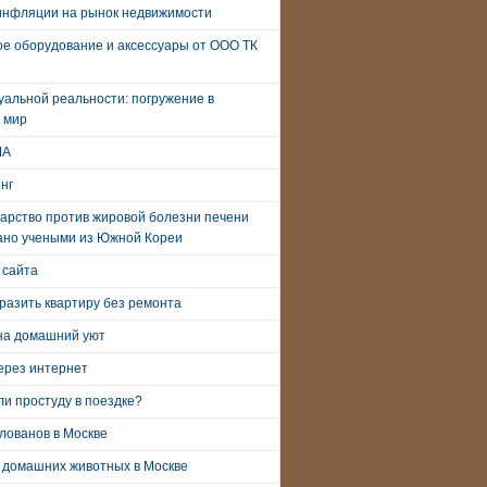
инфляции на рынок недвижимости
е оборудование и аксессуары от ООО ТК
уальной реальности: погружение в
 мир
ША
нг
арство против жировой болезни печени
ано учеными из Южной Кореи
 сайта
разить квартиру без ремонта
на домашний уют
ерез интернет
и простуду в поездке?
лованов в Москве
 домашних животных в Москве