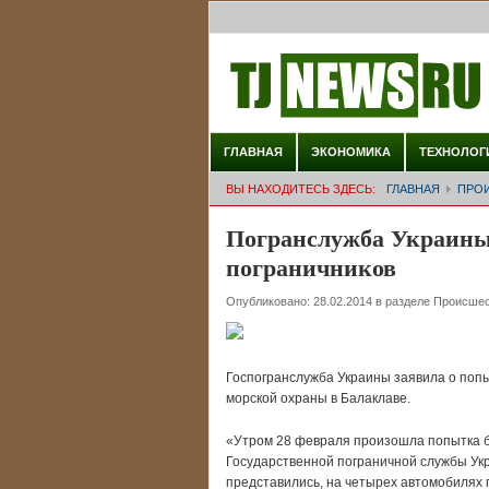
ГЛАВНАЯ
ЭКОНОМИКА
ТЕХНОЛОГ
ВЫ НАХОДИТЕСЬ ЗДЕСЬ:
ГЛАВНАЯ
ПРО
Погранслужба Украины:
пограничников
Опубликовано:
28.02.2014
в разделе
Происшес
Госпогранслужба Украины заявила о попы
морской охраны в Балаклаве.
«Утром 28 февраля произошла попытка б
Государственной пограничной службы Укр
представились, на четырех автомобилях 