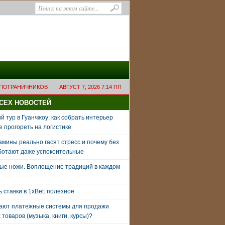
 ПОГРАНИЧНИКОВ
АВГУСТ 7, 2026 7:14 ПП
ВСЕХ НОВОСТЕЙ
 тур в Гуанчжоу: как собрать интерьер
е прогореть на логистике
амины реально гасят стресс и почему без
ботают даже успокоительные
ые ножи. Воплощение традиций в каждом
ь ставки в 1xBet: полезное
тают платежные системы для продажи
товаров (музыка, книги, курсы)?