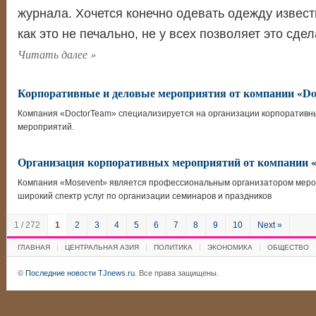
журнала. Хочется конечно одевать одежду извест
как это не печально, не у всех позволяет это сд
Читать далее
»
Корпоративные и деловые мероприятия от компании «Do
Компания «DoctorTeam» специализируется на организации корпоративны
мероприятий.
Организация корпоративных мероприятий от компании «
Компания «Mosevent» является профессиональным организатором меро
широкий спектр услуг по организации семинаров и праздников
1 / 272
1
2
3
4
5
6
7
8
9
10
Next »
ГЛАВНАЯ
ЦЕНТРАЛЬНАЯ АЗИЯ
ПОЛИТИКА
ЭКОНОМИКА
ОБЩЕСТВО
©
Последние новости TJnews.ru
. Все права защищены.