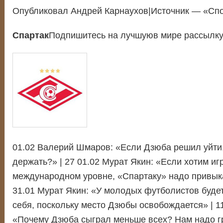
Опубликовал Андрей Карнаухов|Источник — «Спо
Спартак
Подпишитесь на лучшуюв мире рассылку
01.02 Валерий Шмаров: «Если Дзюба решил уйти,
держать?» | 27 01.02 Мурат Якин: «Если хотим иг
международном уровне, «Спартаку» надо привыкат
31.01 Мурат Якин: «У молодых футболистов буде
себя, поскольку место Дзюбы освобождается» | 1
«Почему Дзюба сыграл меньше всех? Нам надо г