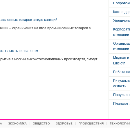
Сопровож
Как не до
мышленных товаров в виде санкций
Увеличени
анкции – ограничения на ввоз промышленных товаров в
Корпорат
компании
Организа
компании
жат льготы по налогам
Модная и 
крытие в России высокотехнологичных производств, смогут
Lilicloth
Работа на
Ритуальны
области
Популярны
Планшет 
А
ЭКОНОМИКА
ОБЩЕСТВО
ЗДОРОВЬЕ
ПРОИСШЕСТВИЯ
ТЕХНОЛОГИИ