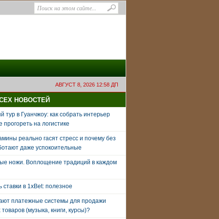
АВГУСТ 8, 2026 12:58 ДП
ВСЕХ НОВОСТЕЙ
 тур в Гуанчжоу: как собрать интерьер
е прогореть на логистике
амины реально гасят стресс и почему без
ботают даже успокоительные
ые ножи. Воплощение традиций в каждом
ь ставки в 1xBet: полезное
тают платежные системы для продажи
товаров (музыка, книги, курсы)?