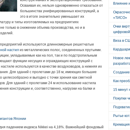
конструктивных и эксплуатационных требований.
Влияние 
Осваивая их, нельзя одновременно отказаться от
большинства унифицированных конструкций, а
Окрасочно
это в итоге значительно уменьшает их
«ТИСО»
латуру и типы изготовляемых на предприятиях
Очки вирт
не только в снижении объема производства, но и в
цифровой
зделий.
Виза в С
 предприятий используются длинномерные решетчатые
Кардшари
рной настил
из металлических полос, соединенных прутьями.
кции, укладываемые как на пол, так и по подстропильным
Новое лек
вмещают функции несущих и ограждающих конструкций с
разработ
 настиле используются в качестве воздуховодов, а нижняя их
дания. Для зданий с пролетами до 18 м, имеющих большие
Создание
 целесообразно и выгодно с точки зрения как сметной
Как преоб
дов. Для зданий с пролетами 24 м использование настила
ения конструкции и, соответственно, нагрузки на балки и
15 минут 
Покупки ч
:
Подхватил
Рытье кот
гигантов Японии
Кремация
одня падением индекса Nikkei на 4,18%. Важнейший фондовый