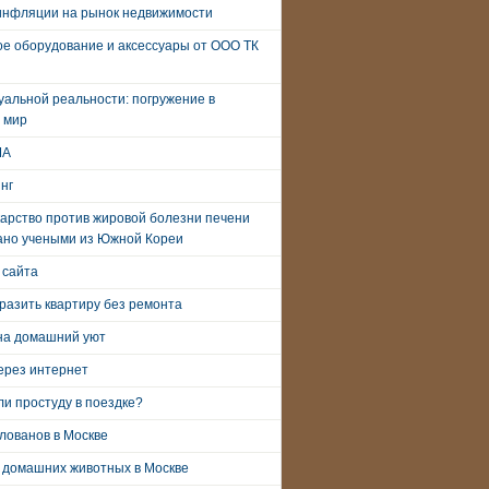
инфляции на рынок недвижимости
е оборудование и аксессуары от ООО ТК
уальной реальности: погружение в
 мир
ША
нг
арство против жировой болезни печени
ано учеными из Южной Кореи
 сайта
разить квартиру без ремонта
на домашний уют
ерез интернет
и простуду в поездке?
лованов в Москве
 домашних животных в Москве