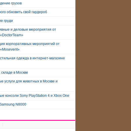
дение грузов
рого обновить свой гардероб
е груди
ивные и деловые мероприятия от
 «DoctorTeam»
ция корпоративных мероприятий от
 «Mosevent»
стильная одежда в интернет-магазине
 складе в Москве
е услуги для животных в Москве и
е консоли Sony PlayStation 4 и Xbox One
Samsung N8000