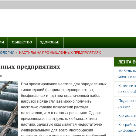
ИИ
ОБЩЕСТВО
ЗДОРОВЬЕ
НОЛОГИИ
НАСТИЛЫ НА ПРОМЫШЛЕННЫХ ПРЕДПРИЯТИЯХ
ЛЕНТА 
нных предприятиях
Мебельный
и
мечты и н
При проектировании настила для определенных
Какие вит
типов зданий (например, однопролетных,
них не ра
бесфонарных и т.д.) под ограниченный набор
Подарочн
нагрузок в ряде случаев можно получить
лезвии
несколько лучшие показатели расхода
материалов, чем в типовых решениях. Однако,
Как делат
применяемые на отдельных объектах типы
настила, зачастую оказываются недостаточно
Как рабо
универсальными для всего многообразия
цифровых 