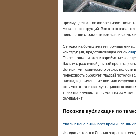
преимущества, так как расширяет номенк
металлоконструкций. Все это отражается 
повышении стоимости изготавливаемых и
Сегодня на большинстве промышленных
конструкции, представляющие собой
сва
Так же применяются и коробчатые констру
балкам с различной длиной пролета, со
функциями технического этажа: полости в
поверхность образует гладкий потолок з
площади, применение настила безусловно
стоимости так и эксплуатационных расхо
таких преимуществ не имеет из-за утяжел
фундамент.
Похожие публикации по теме
Упали в цене акции всех промышленных 
Фондовые торги в Японии закрылись сег