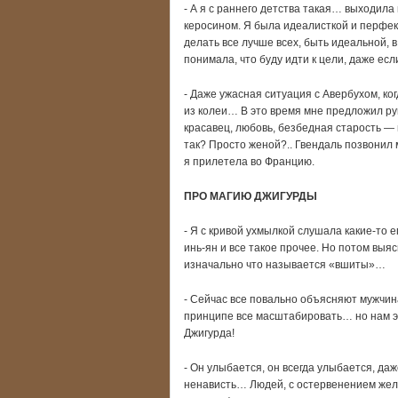
- А я с раннего детства такая… выходила 
керосином. Я была идеалисткой и перфек
делать все лучше всех, быть идеальной, в 
понимала, что буду идти к цели, даже ес
- Даже ужасная ситуация с Авербухом, ко
из колеи… В это время мне предложил ру
красавец, любовь, безбедная старость — 
так? Просто женой?.. Гвендаль позвонил 
я прилетела во Францию.
ПРО МАГИЮ ДЖИГУРДЫ
- Я с кривой ухмылкой слушала какие-то е
инь-ян и все такое прочее. Но потом выя
изначально что называется «вшиты»…
- Сейчас все повально объясняют мужчина
принципе все масштабировать… но нам э
Джигурда!
- Он улыбается, он всегда улыбается, даж
ненависть… Людей, с остервенением жел