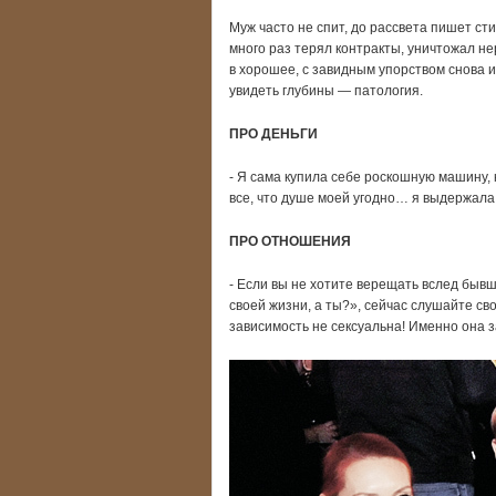
Муж часто не спит, до рассвета пишет ст
много раз терял контракты, уничтожал не
в хорошее, с завидным упорством снова и
увидеть глубины — патология.
ПРО ДЕНЬГИ
- Я сама купила себе роскошную машину, 
все, что душе моей угодно… я выдержала
ПРО ОТНОШЕНИЯ
- Если вы не хотите верещать вслед бывш
своей жизни, а ты?», сейчас слушайте св
зависимость не сексуальна! Именно она з