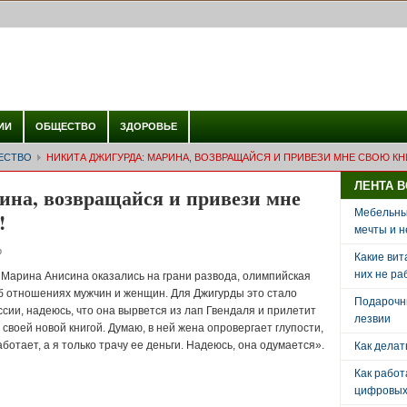
ИИ
ОБЩЕСТВО
ЗДОРОВЬЕ
ЕСТВО
НИКИТА ДЖИГУРДА: МАРИНА, ВОЗВРАЩАЙСЯ И ПРИВЕЗИ МНЕ СВОЮ КН
ЛЕНТА 
на, возвращайся и привези мне
Мебельный
!
мечты и н
о
Какие вит
них не ра
и Марина Анисина оказались на грани развода, олимпийская
б отношениях мужчин и женщин. Для Джигурды это стало
Подарочн
сии, надеюсь, что она вырвется из лап Гвендаля и прилетит
лезвии
своей новой книгой. Думаю, в ней жена опровергает глупости,
ботает, а я только трачу ее деньги. Надеюсь, она одумается».
Как делат
Как рабо
цифровых 