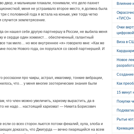
во двор, и мальчишки плакали, понимали, что дело пахнет
Влияние 
ционисткой, меня не устраивало второе место, я должна была
Окрасочно
три с половиной года я встала на коньки, уже тогда четко
«ТИСО»
ли случится землетрясение.
Очки вирт
гда он нашел себе другую партнершу в России, не выбила меня
цифровой
ку и сердце один хоккеист… обеспеченный, галантный
Виза в С
все так мило… но мое внутреннее «я» говорило мне: «Как же
мне после Нового года, он поругался со своей партнершей. И
Кардшари
Новое лек
разработ
Создание
го россказни про чакры, астрал, имагомир, тонкие вибрации,
снилось, что… у меня многие эзотерические знания были
Как преоб
15 минут 
м, что член можно увеличить, харизму вырастить, да в
Покупки ч
то не надо… настоящий харизмат — Никита Борисович
Подхватил
Рытье кот
е если со всех сторон льются потоки фекалий, хула, злоба и
Кремация
ающих доказать, что Джигурда — вечно пиарящийся на всем