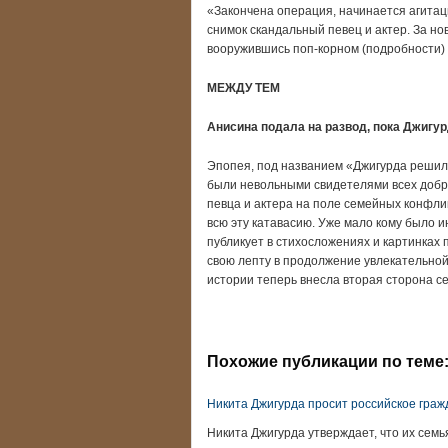
«Закончена операция, начинается агита
снимок скандальный певец и актер. За но
вооружившись поп-корном (подробности)
МЕЖДУ ТЕМ
Анисина подала на развод, пока Джигу
Эпопея, под названием «Джигурда решил 
были невольными свидетелями всех добр
певца и актера на поле семейных конфлик
всю эту катавасию. Уже мало кому было и
публикует в стихосложениях и картинках
свою лепту в продолжение увлекательной 
истории теперь внесла вторая сторона с
Похожие публикации по теме
Никита Джигурда просит российское граж
Никита Джигурда утверждает, что их сем