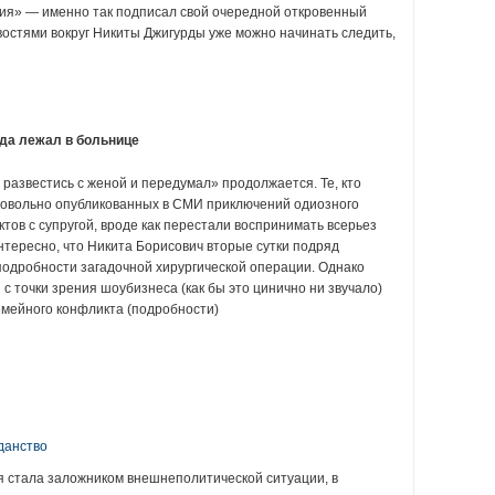
ция» — именно так подписал свой очередной откровенный
востями вокруг Никиты Джигурды уже можно начинать следить,
рда лежал в больнице
развестись с женой и передумал» продолжается. Те, кто
овольно опубликованных в СМИ приключений одиозного
тов с супругой, вроде как перестали воспринимать всерьез
нтересно, что Никита Борисович вторые сутки подряд
 подробности загадочной хирургической операции. Однако
с точки зрения шоубизнеса (как бы это цинично ни звучало)
емейного конфликта (подробности)
:
данство
ья стала заложником внешнеполитической ситуации, в