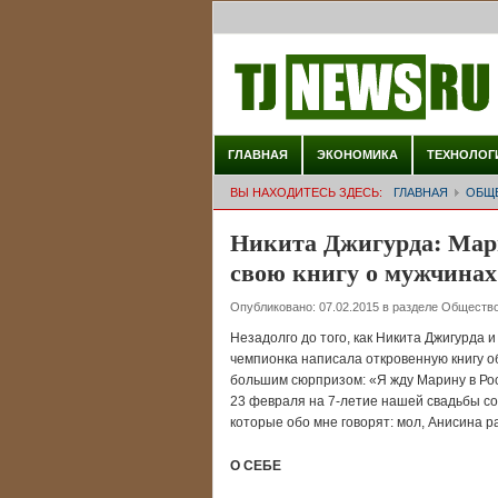
ГЛАВНАЯ
ЭКОНОМИКА
ТЕХНОЛОГ
ВЫ НАХОДИТЕСЬ ЗДЕСЬ:
ГЛАВНАЯ
ОБЩ
Никита Джигурда: Мари
свою книгу о мужчинах
Опубликовано:
07.02.2015
в разделе
Обществ
Незадолго до того, как Никита Джигурда 
чемпионка написала откровенную книгу о
большим сюрпризом: «Я жду Марину в Рос
23 февраля на 7-летие нашей свадьбы со 
которые обо мне говорят: мол, Анисина ра
О СЕБЕ