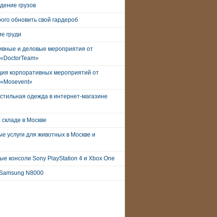
дение грузов
рого обновить свой гардероб
е груди
ивные и деловые мероприятия от
 «DoctorTeam»
ция корпоративных мероприятий от
 «Mosevent»
стильная одежда в интернет-магазине
 складе в Москве
е услуги для животных в Москве и
е консоли Sony PlayStation 4 и Xbox One
Samsung N8000