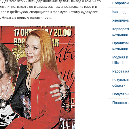
. Для того чтоб иметь дерзновение делать вывод о ком бы то
Сопровож
ну лично, видеть ее в самых разных ипостасях, «в горе и в
Как не до
ров и фейсбуков, сводящиеся к формуле «этому чудаку все
. Никита в первую голову- поэт…
Увеличени
Корпорат
компании
Организа
компании
Модная и 
Lilicloth
Работа на
Ритуальны
области
Популярны
Планшет 