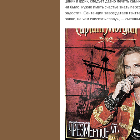
циник и фрик, следует давно лечить самих
ни было, нужно иметь счастье знать персо
радости». Сентенции завсегдатаев твитте
равно, на чем снискать славу», — смешны