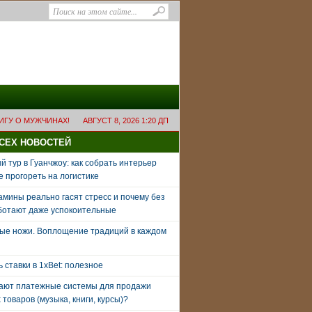
ИГУ О МУЖЧИНАХ!
АВГУСТ 8, 2026 1:20 ДП
ВСЕХ НОВОСТЕЙ
 тур в Гуанчжоу: как собрать интерьер
е прогореть на логистике
амины реально гасят стресс и почему без
ботают даже успокоительные
ые ножи. Воплощение традиций в каждом
ь ставки в 1xBet: полезное
тают платежные системы для продажи
товаров (музыка, книги, курсы)?