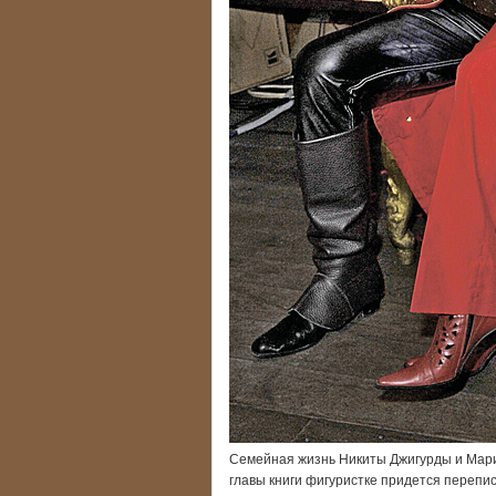
Семейная жизнь Никиты Джигурды и Мари
главы книги фигуристке придется переп