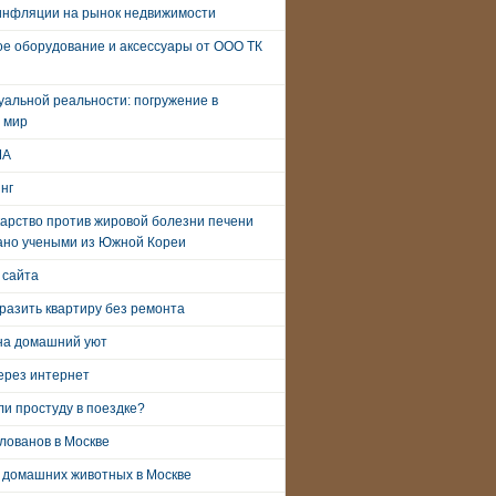
инфляции на рынок недвижимости
е оборудование и аксессуары от ООО ТК
уальной реальности: погружение в
 мир
ША
нг
арство против жировой болезни печени
ано учеными из Южной Кореи
 сайта
разить квартиру без ремонта
на домашний уют
ерез интернет
и простуду в поездке?
лованов в Москве
 домашних животных в Москве