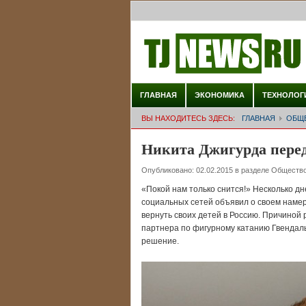
ГЛАВНАЯ
ЭКОНОМИКА
ТЕХНОЛОГ
ВЫ НАХОДИТЕСЬ ЗДЕСЬ:
ГЛАВНАЯ
ОБЩ
Никита Джигурда перед
Опубликовано:
02.02.2015
в разделе
Обществ
«Покой нам только снится!» Несколько 
социальных сетей объявил о своем наме
вернуть своих детей в Россию. Причиной
партнера по фигурному катанию Гвендаль
решение.