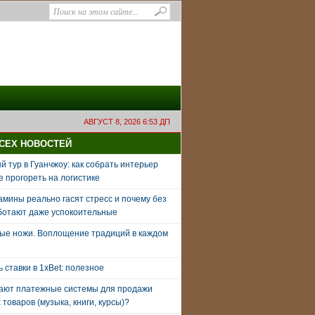
АВГУСТ 8, 2026 6:53 ДП
ВСЕХ НОВОСТЕЙ
 тур в Гуанчжоу: как собрать интерьер
е прогореть на логистике
амины реально гасят стресс и почему без
ботают даже успокоительные
ые ножи. Воплощение традиций в каждом
ь ставки в 1xBet: полезное
тают платежные системы для продажи
товаров (музыка, книги, курсы)?