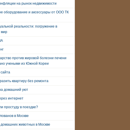
инфляции на рынок недвижимости
е оборудование и аксессуары от ООО ТК
уальной реальности: погружение в
 мир
ША
нг
арство против жировой болезни печени
ано учеными из Южной Кореи
 сайта
разить квартиру без ремонта
на домашний уют
ерез интернет
и простуду в поездке?
лованов в Москве
 домашних животных в Москве