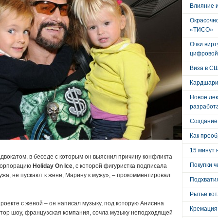
Влияние 
Окрасочно
«ТИСО»
Очки вирт
цифровой
Виза в С
Кардшари
Новое лек
разработ
Создание
Как преоб
15 минут 
адвокатом, в беседе с которым он выяснил причину конфликта
Покупки ч
 корпорацию
Holiday On Ice
, с которой фигуристка подписала
ужа, не пускают к жене, Марину к мужу», – прокомментировал
Подхватил
Рытье кот
роекте с женой – он написал музыку, под которую Анисина
Кремация
тор шоу, французская компания, сочла музыку неподходящей