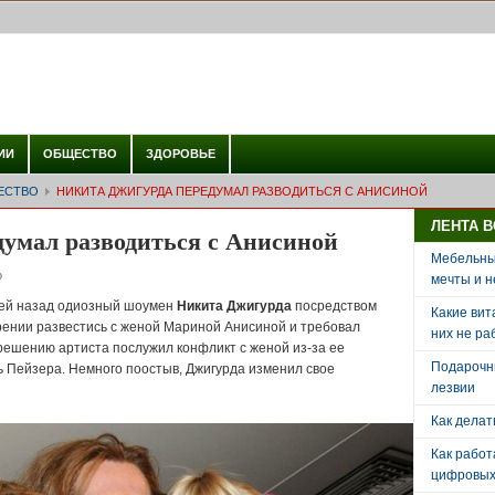
ИИ
ОБЩЕСТВО
ЗДОРОВЬЕ
ЕСТВО
НИКИТА ДЖИГУРДА ПЕРЕДУМАЛ РАЗВОДИТЬСЯ С АНИСИНОЙ
ЛЕНТА 
умал разводиться с Анисиной
Мебельный
о
мечты и н
дней назад одиозный шоумен
Никита Джигурда
посредством
Какие вит
рении развестись с женой Мариной Анисиной и требовал
них не ра
 решению артиста послужил конфликт с женой из-за ее
Подарочн
 Пейзера. Немного поостыв, Джигурда изменил свое
лезвии
Как делат
Как рабо
цифровых 