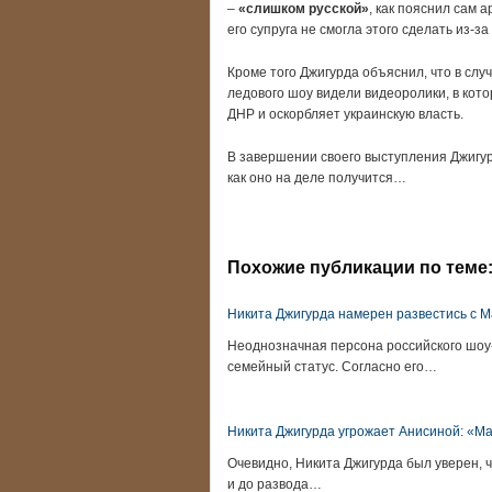
–
«слишком русской»
, как пояснил сам а
его супруга не смогла этого сделать из-з
Кроме того Джигурда объяснил, что в слу
ледового шоу видели видеоролики, в кот
ДНР и оскорбляет украинскую власть.
В завершении своего выступления Джигур
как оно на деле получится…
Похожие публикации по теме
Никита Джигурда намерен развестись с 
Неоднозначная персона российского шоу-
семейный статус. Согласно его…
Никита Джигурда угрожает Анисиной: «Ма
Очевидно, Никита Джигурда был уверен, 
и до развода…