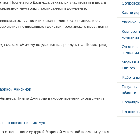
ртист. После этого Джигурда отказался участвовать в шоу, а
Сопровож
а серьезной неустойки, прописанной в документе.
Как не до
чившемся есть и политическая подоплека: организаторы
Увеличени
орых артист поддерживает действия российского президента,
Корпорат
компании
да сказал: «Никому не удастся нас разлучить». Посмотрим,
Организа
компании
Модная и 
Lilicloth
:
Работа на
Ритуальны
Мариной Анисиной
области
бизнеса Никита Джигурда в скором времени снова сменит
Популярны
Планшет 
ло не покажется никому»
что отношения с супругой Мариной Анисиной нормализуются