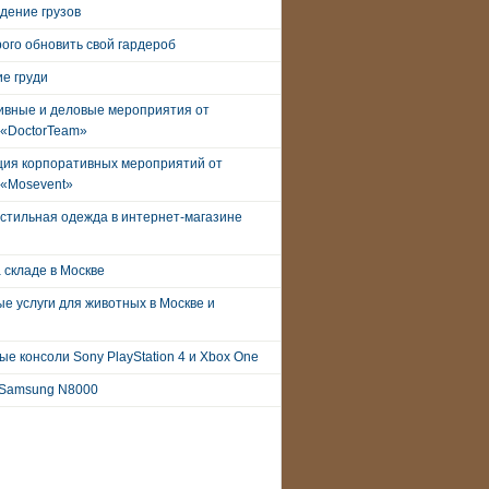
дение грузов
рого обновить свой гардероб
е груди
ивные и деловые мероприятия от
 «DoctorTeam»
ция корпоративных мероприятий от
 «Mosevent»
стильная одежда в интернет-магазине
 складе в Москве
е услуги для животных в Москве и
е консоли Sony PlayStation 4 и Xbox One
Samsung N8000