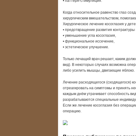
• паттерн-стимуляция.
Когда относительное равенство глаз созд
хирургическим вмешательством, помогаю
Хирургическое лечение косоглазия у дет
• предотвращение развития контрактуры
• уменьшение угла косоглазия,
• функциональное иссечение,
• эстетическое улучшение.
Только лечащий врач решает, каким долж
вид). В некоторых случаях возможна опер
либо усилить мышцы, двигающие яблоко.
Лечение расходящегося (сходящегося) ко
отреагировать на симптомы и принять не
каждым днём утрачивает способность вид
разрабатываются специальные индивидуа
Если же лечение косоглазия без операци
операцию.