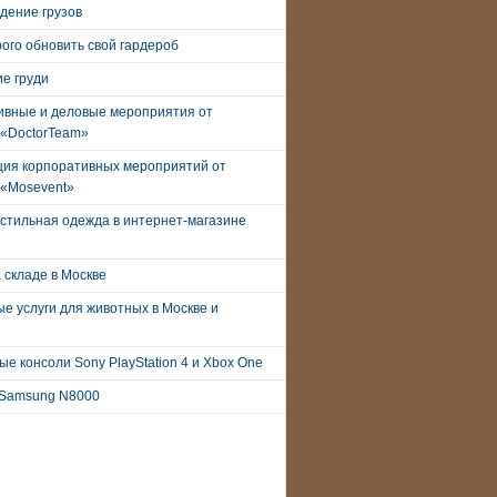
дение грузов
рого обновить свой гардероб
е груди
ивные и деловые мероприятия от
 «DoctorTeam»
ция корпоративных мероприятий от
 «Mosevent»
стильная одежда в интернет-магазине
 складе в Москве
е услуги для животных в Москве и
е консоли Sony PlayStation 4 и Xbox One
Samsung N8000