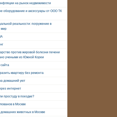
инфляции на рынок недвижимости
е оборудование и аксессуары от ООО ТК
уальной реальности: погружение в
 мир
ША
нг
арство против жировой болезни печени
ано учеными из Южной Кореи
 сайта
разить квартиру без ремонта
на домашний уют
ерез интернет
и простуду в поездке?
лованов в Москве
 домашних животных в Москве