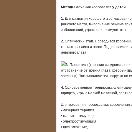
Методы лечения косоглазия у детей
1
. Для развития хорошего и согласованн
рабочего места, выполнение режима зри
заболеваний, укрепление иммунитета.
2
. Оптический этап. Проводится коррекц
контактных линз и очков. Под её влияние
ленивого глаза.
3
. Плеоптика (терапия синдрома лени
отстранение от зрения глаза, который ви
заслонка). Так выполняется нагрузка на с
4
. Одновременная тренировка слепнущего
шрифта, игры с мелкой мозаикой, сортировк
Для ускорения процесса выздоровления и
• лазерная терапия,
• магнитостимуляция,
• электростимуляция,
• цветолечение,