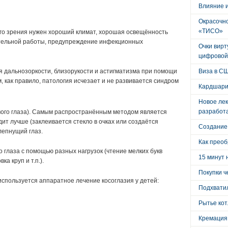
Влияние 
Окрасочно
«ТИСО»
ого зрения нужен хороший климат, хорошая освещённость
тельной работы, предупреждение инфекционных
Очки вирт
цифровой
ия дальнозоркости, близорукости и астигматизма при помощи
Виза в С
м, как правило, патология исчезает и не развивается синдром
Кардшари
Новое лек
разработ
вого глаза). Самым распространённым методом является
дит лучше (заклеивается стекло в очках или создаётся
Создание
лепнущий глаз.
Как преоб
 глаза с помощью разных нагрузок (чтение мелких букв
15 минут 
а круп и т.п.).
Покупки ч
спользуется аппаратное лечение косоглазия у детей:
Подхватил
Рытье кот
Кремация