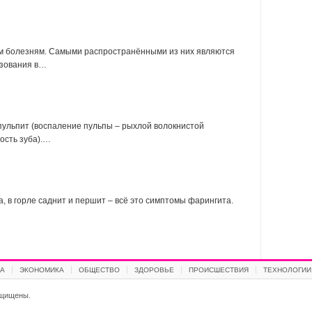
:
м болезням. Самыми распространёнными из них являются
азования в…
пульпит (воспаление пульпы – рыхлой волокнистой
ость зуба).…
, в горле саднит и першит – всё это симптомы фарингита.
А
ЭКОНОМИКА
ОБЩЕСТВО
ЗДОРОВЬЕ
ПРОИСШЕСТВИЯ
ТЕХНОЛОГИИ
ащищены.