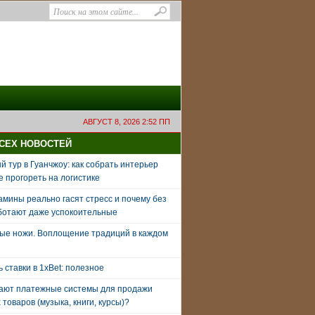
АВГУСТ 8, 2026 2:52 ПП
ВСЕХ НОВОСТЕЙ
 тур в Гуанчжоу: как собрать интерьер
е прогореть на логистике
амины реально гасят стресс и почему без
ботают даже успокоительные
ые ножи. Воплощение традиций в каждом
ь ставки в 1xBet: полезное
тают платежные системы для продажи
товаров (музыка, книги, курсы)?