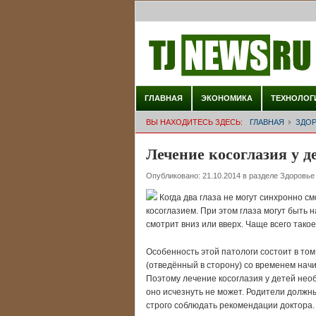
ГЛАВНАЯ
ЭКОНОМИКА
ТЕХНОЛОГ
ВЫ НАХОДИТЕСЬ ЗДЕСЬ:
ГЛАВНАЯ
ЗДО
Лечение косоглазия у д
Опубликовано:
21.10.2014
в разделе
Здоровье
Когда два глаза не могут синхронно см
косоглазием. При этом глаза могут быть на
смотрит вниз или вверх. Чаще всего тако
Особенность этой патологи состоит в том
(отведённый в сторону) со временем начи
Поэтому лечение косоглазия у детей необ
оно исчезнуть не может. Родители должны
строго соблюдать рекомендации доктора.