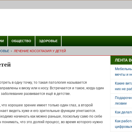
ИИ
ОБЩЕСТВО
ЗДОРОВЬЕ
РОВЬЕ
ЛЕЧЕНИЕ КОСОГЛАЗИЯ У ДЕТЕЙ
ЛЕНТА 
етей
Мебельный
мечты и н
отреть в одну точку, то такая патология называется
Какие вит
правлены к виску или к носу. Встречается и такое, когда один
них не ра
е заболевание развивается ещё в детстве.
Подарочн
лезвии
, что хорошее зрение имеет только один глаз, а второй
нает видеть хуже и его зрительные функции угнетаются.
Как делат
ходимо начинать как можно раньше, поскольку само по себе
Как рабо
 понимать, что это долгий процесс, во время которого нужно
цифровых 