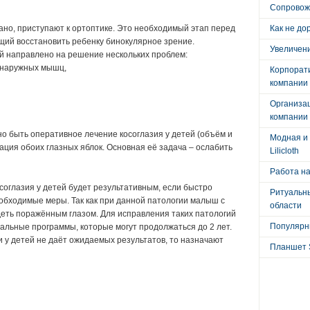
Сопровож
ано, приступают к ортоптике. Это необходимый этап перед
Как не до
щий восстановить ребенку бинокулярное зрение.
Увеличени
ей направлено на решение нескольких проблем:
 наружных мышц,
Корпорат
компании
Организа
компании
но быть оперативное лечение косоглазия у детей (объём и
Модная и 
ация обоих глазных яблок. Основная её задача – ослабить
Lilicloth
Работа на
соглазия у детей будет результативным, если быстро
Ритуальны
обходимые меры. Так как при данной патологии малыш с
области
еть поражённым глазом. Для исправления таких патологий
Популярны
льные программы, которые могут продолжаться до 2 лет.
и у детей не даёт ожидаемых результатов, то назначают
Планшет 