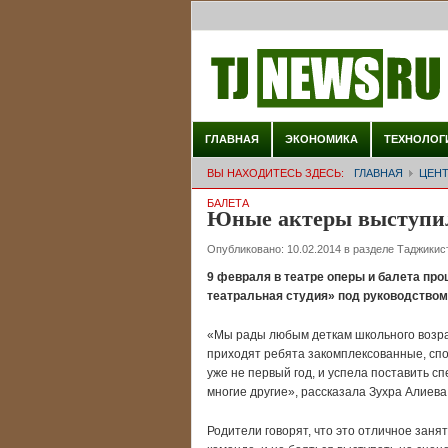
ГЛАВНАЯ
ЭКОНОМИКА
ТЕХНОЛОГ
ВЫ НАХОДИТЕСЬ ЗДЕСЬ:
ГЛАВНАЯ
ЦЕНТ
БАЛЕТА
Юные актеры выступили
Опубликовано:
10.02.2014
в разделе
Таджикис
9 февраля в театре оперы и балета пр
театральная студия» под руководством
«Мы рады любым деткам школьного возрас
приходят ребята закомплексованные, спо
уже не первый год, и успела поставить с
многие другие», рассказала Зухра Алиева
Родители говорят, что это отличное занят