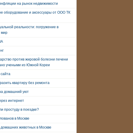
инфляции на рынок недвижимости
е оборудование и аксессуары от ООО ТК
уальной реальности: погружение в
 мир
ША
нг
арство против жировой болезни печени
ано учеными из Южной Кореи
 сайта
разить квартиру без ремонта
на домашний уют
ерез интернет
и простуду в поездке?
лованов в Москве
 домашних животных в Москве