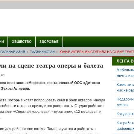
ИИ
ОБЩЕСТВО
ЗДОРОВЬЕ
РАЛЬНАЯ АЗИЯ
ТАДЖИКИСТАН
ЮНЫЕ АКТЕРЫ ВЫСТУПИЛИ НА СЦЕНЕ ТЕАТ
ЛЕНТА 
 на сцене театра оперы и балета
Мебельный
тан
мечты и н
ошел спектакль «Морозко», поставленный ООО «Детская
Какие вит
 Зухры Алиевой.
них не ра
Подарочн
та, которые хотят попробовать себя в роли актеров. Иногда
лезвии
собности которых приходится раскрывать. Студия работает
пектакли «Снежная королева», «Буратино», «12 месяцев», и
Как делат
.
Как рабо
цифровых 
ие для ребенка вне школы. Там они учатся и работать в