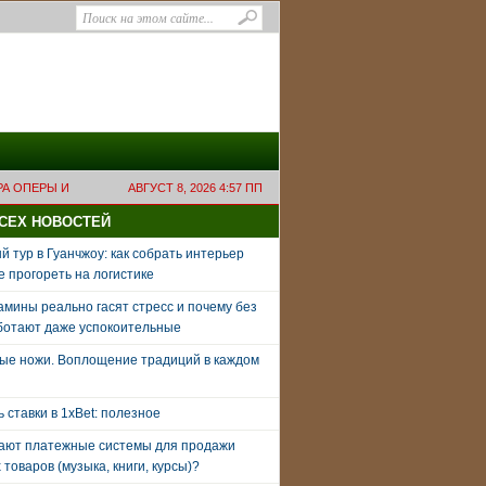
РА ОПЕРЫ И
АВГУСТ 8, 2026 4:57 ПП
ВСЕХ НОВОСТЕЙ
 тур в Гуанчжоу: как собрать интерьер
е прогореть на логистике
амины реально гасят стресс и почему без
ботают даже успокоительные
ые ножи. Воплощение традиций в каждом
ь ставки в 1xBet: полезное
тают платежные системы для продажи
товаров (музыка, книги, курсы)?