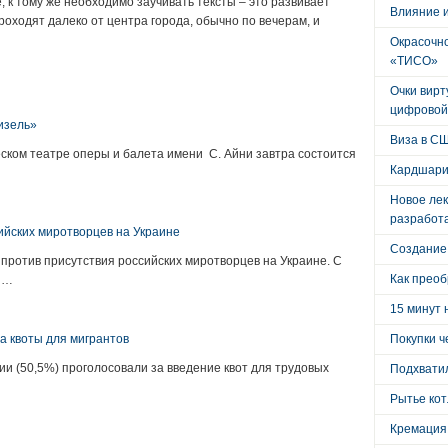
, к тому же необходимо заучивать тексты – это развивает
Влияние 
оходят далеко от центра города, обычно по вечерам, и
Окрасочно
«ТИСО»
:
Очки вирт
цифровой
изель»
Виза в С
ском театре оперы и балета имени С. Айни завтра состоится
Кардшари
Новое лек
разработ
ийских миротворцев на Украине
Создание
ротив присутствия российских миротворцев на Украине. С
Как преоб
й…
15 минут 
 квоты для мигрантов
Покупки ч
 (50,5%) проголосовали за введение квот для трудовых
Подхватил
Рытье кот
Кремация