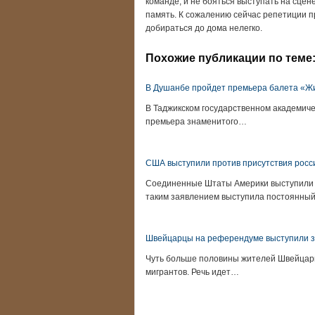
команде, и не бояться выступать на сцене
память. К сожалению сейчас репетиции пр
добираться до дома нелегко.
Похожие публикации по теме
В Душанбе пройдет премьера балета «Ж
В Таджикском государственном академиче
премьера знаменитого…
США выступили против присутствия росс
Соединенные Штаты Америки выступили п
таким заявлением выступила постоянны
Швейцарцы на референдуме выступили за
Чуть больше половины жителей Швейцарии
мигрантов. Речь идет…