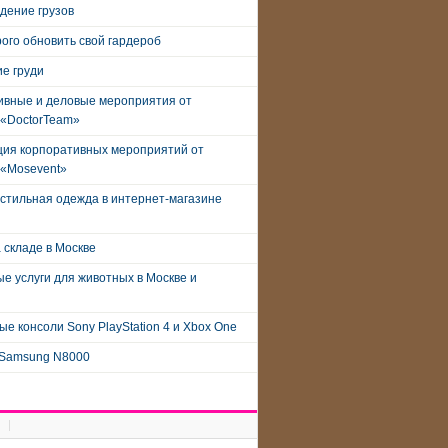
дение грузов
рого обновить свой гардероб
е груди
ивные и деловые мероприятия от
 «DoctorTeam»
ция корпоративных мероприятий от
 «Mosevent»
стильная одежда в интернет-магазине
 складе в Москве
е услуги для животных в Москве и
е консоли Sony PlayStation 4 и Xbox One
Samsung N8000