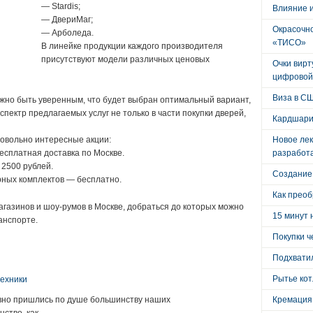
— Stardis;
Влияние 
— ДвериМаг;
Окрасочно
— Арболеда.
«ТИСО»
В линейке продукции каждого производителя
присутствуют модели различных ценовых
Очки вирт
цифровой
Виза в С
жно быть уверенным, что будет выбран оптимальный вариант,
спектр предлагаемых услуг не только в части покупки дверей,
Кардшари
довольно интересные акции:
Новое лек
есплатная доставка по Москве.
разработ
 2500 рублей.
Создание
ерных комплектов — бесплатно.
Как преоб
газинов и шоу-румов в Москве, добраться до которых можно
15 минут 
анспорте.
Покупки ч
:
Подхватил
Рытье кот
ехники
авно пришлись по душе большинству наших
Кремация