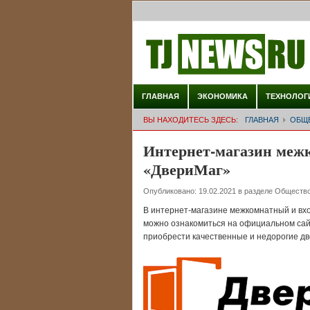
ГЛАВНАЯ
ЭКОНОМИКА
ТЕХНОЛОГ
ВЫ НАХОДИТЕСЬ ЗДЕСЬ:
ГЛАВНАЯ
ОБЩ
Интернет-магазин меж
«ДвериМаг»
Опубликовано:
19.02.2021
в разделе
Обществ
В интернет-магазине межкомнатный и вхо
можно ознакомиться на официальном са
приобрести качественные и недорогие две