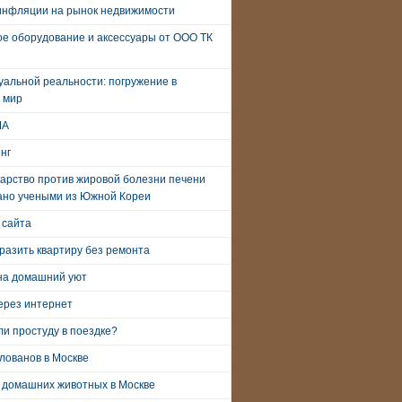
инфляции на рынок недвижимости
е оборудование и аксессуары от ООО ТК
уальной реальности: погружение в
 мир
ША
нг
арство против жировой болезни печени
ано учеными из Южной Кореи
 сайта
разить квартиру без ремонта
на домашний уют
ерез интернет
и простуду в поездке?
лованов в Москве
 домашних животных в Москве