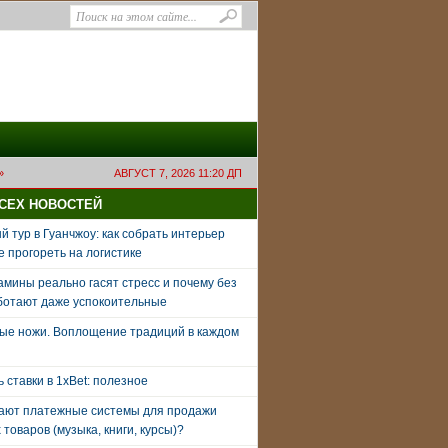
»
АВГУСТ 7, 2026 11:20 ДП
ВСЕХ НОВОСТЕЙ
 тур в Гуанчжоу: как собрать интерьер
е прогореть на логистике
амины реально гасят стресс и почему без
ботают даже успокоительные
ые ножи. Воплощение традиций в каждом
ь ставки в 1xBet: полезное
тают платежные системы для продажи
товаров (музыка, книги, курсы)?