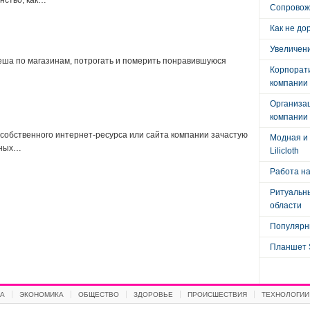
нство, как…
Сопровож
Как не до
Увеличени
еша по магазинам, потрогать и померить понравившуюся
Корпорат
компании
Организа
компании
собственного интернет-ресурса или сайта компании зачастую
Модная и 
нных…
Lilicloth
Работа на
Ритуальны
области
Популярны
Планшет 
А
ЭКОНОМИКА
ОБЩЕСТВО
ЗДОРОВЬЕ
ПРОИСШЕСТВИЯ
ТЕХНОЛОГИИ