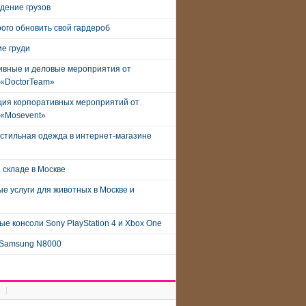
дение грузов
рого обновить свой гардероб
е груди
ивные и деловые мероприятия от
 «DoctorTeam»
ция корпоративных мероприятий от
 «Mosevent»
стильная одежда в интернет-магазине
 складе в Москве
е услуги для животных в Москве и
е консоли Sony PlayStation 4 и Xbox One
Samsung N8000