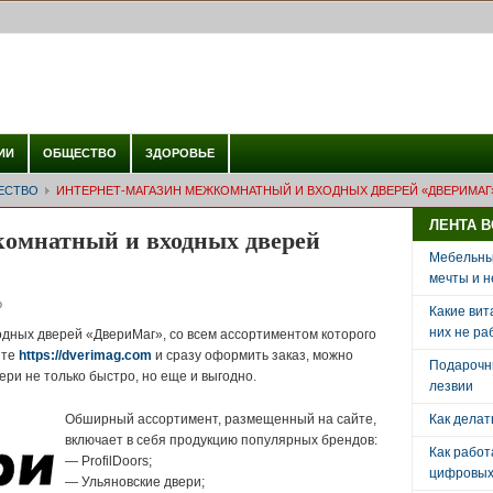
ИИ
ОБЩЕСТВО
ЗДОРОВЬЕ
ЕСТВО
ИНТЕРНЕТ-МАГАЗИН МЕЖКОМНАТНЫЙ И ВХОДНЫХ ДВЕРЕЙ «ДВЕРИМАГ
ЛЕНТА 
комнатный и входных дверей
Мебельный
мечты и н
о
Какие вит
них не ра
дных дверей «ДвериМаг», со всем ассортиментом которого
йте
https://dverimag.com
и сразу оформить заказ, можно
Подарочн
ри не только быстро, но еще и выгодно.
лезвии
Обширный ассортимент, размещенный на сайте,
Как делат
включает в себя продукцию популярных брендов:
Как рабо
— ProfilDoors;
цифровых 
— Ульяновские двери;