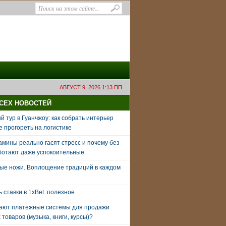
АВГУСТ 9, 2026 1:13 ПП
ВСЕХ НОВОСТЕЙ
 тур в Гуанчжоу: как собрать интерьер
е прогореть на логистике
амины реально гасят стресс и почему без
ботают даже успокоительные
ые ножи. Воплощение традиций в каждом
ь ставки в 1xBet: полезное
тают платежные системы для продажи
товаров (музыка, книги, курсы)?