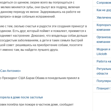
ходиться со щенком, скорее всего вы попрощаться с
Сопровож
мелких меняются зубы, они грызут все подряд, включая
Как не до
к данному периоду их жизни. Задержавшись на работе не
сюрприз» в виде собачьих испражнений.
Увеличени
Корпорат
ию с тем, сколько счастья и радости эти создания принесут в
компании
одиноки. Есть друг, который поймет и пожалеет, прижмется к
однимет настроение. Доказано, что владельцы собак дольше
Организа
осудистым заболеваниям, а дети в таких семьях быстрей
компании
шой совет: решившись на приобретение собаки, посетите
Модная и 
 именно там, вы найдете лучшего друга.
Lilicloth
:
Работа на
Ритуальны
«Сан-Антонио»
области
о Президент США Барак Обама в понедельник принял в
Популярны
Планшет 
горела в доме после застолья
овек погибла при пожаре в частном доме, сообщает