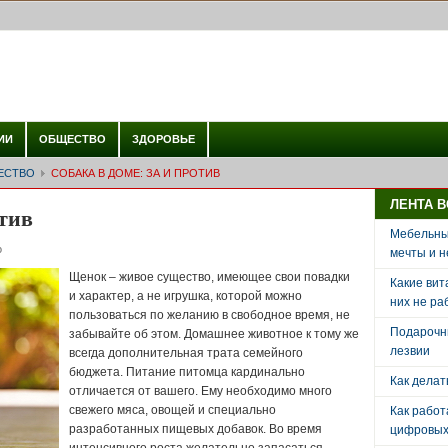
ИИ
ОБЩЕСТВО
ЗДОРОВЬЕ
ЕСТВО
СОБАКА В ДОМЕ: ЗА И ПРОТИВ
ЛЕНТА 
отив
Мебельный
о
мечты и н
Щенок – живое существо, имеющее свои повадки
Какие вит
и характер, а не игрушка, которой можно
них не ра
пользоваться по желанию в свободное время, не
Подарочн
забывайте об этом. Домашнее животное к тому же
лезвии
всегда дополнительная трата семейного
бюджета. Питание питомца кардинально
Как делат
отличается от вашего. Ему необходимо много
свежего мяса, овощей и специально
Как рабо
разработанных пищевых добавок. Во время
цифровых 