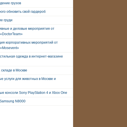
дение грузов
рого обновить свой гардероб
е груди
ивные и деловые мероприятия от
 «DoctorTeam»
ция корпоративных мероприятий от
 «Mosevent»
стильная одежда в интернет-магазине
 складе в Москве
е услуги для животных в Москве и
е консоли Sony PlayStation 4 и Xbox One
Samsung N8000