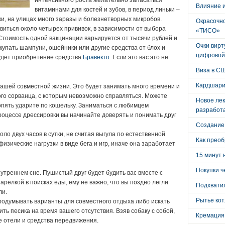
интенсивного роста желательно запасаться
Влияние 
витаминами для костей и зубов, в период линьки –
и, на улицах много заразы и болезнетворных микробов.
Окрасочно
виться около четырех прививок, в зависимости от выбора
«ТИСО»
Стоимость одной вакцинации варьируется от тысячи рублей и
Очки вирт
купать шампуни, ошейники или другие средства от блох и
цифровой
удет приобретение средства
Бравекто
. Если это вас это не
Виза в С
Кардшари
ашей совместной жизни. Это будет занимать много времени и
го сорванца, с которым невозможно справляться. Можете
Новое лек
опять ударите по кошельку. Заниматься с любимцем
разработ
роцессе дрессировки вы начинайте доверять и понимать друг
Создание
ло двух часов в сутки, не считая выгула по естественной
Как преоб
зические нагрузки в виде бега и игр, иначе она заработает
15 минут 
Покупки ч
утреннем сне. Пушистый друг будет будить вас вместе с
арелкой в поисках еды, ему не важно, что вы поздно легли
Подхватил
ли.
Рытье кот
родумывать варианты для совместного отдыха либо искать
ть песика на время вашего отсутствия. Взяв собаку с собой,
Кремация
 отели и средства передвижения.