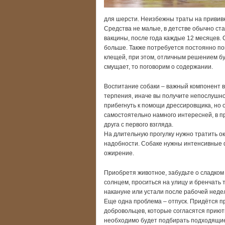
для шерсти. Неизбежны траты на прививк
Средства не малые, в детстве обычно ста
вакцины, после года каждые 12 месяцев. 
больше. Также потребуется постоянно по
клещей, при этом, отличным решением б
смущает, то поговорим о содержании.
Воспитание собаки – важный компонент в
терпения, иначе вы получите непослушно
прибегнуть к помощи дрессировщика, но 
самостоятельно намного интересней, в п
друга с первого взгляда.
На длительную прогулку нужно тратить око
надобности. Собаке нужны интенсивные фи
ожирение.
Приобретя животное, забудьте о сладком 
солнцем, проситься на улицу и бренчать т
накануне или устали после рабочей неде
Еще одна проблема – отпуск. Придётся п
добровольцев, которые согласятся приюти
необходимо будет подбирать подходящие