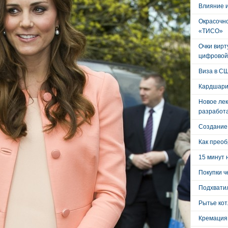
Влияние 
Окрасочно
«ТИСО»
Очки вирт
цифровой
Виза в С
Кардшари
Новое лек
разработ
Создание
Как преоб
15 минут 
Покупки ч
Подхватил
Рытье кот
Кремация