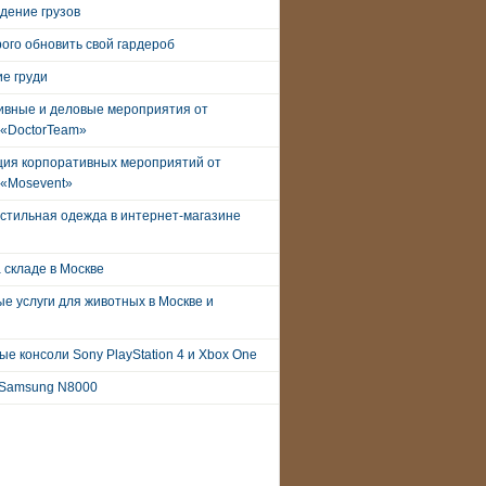
дение грузов
рого обновить свой гардероб
е груди
ивные и деловые мероприятия от
 «DoctorTeam»
ция корпоративных мероприятий от
 «Mosevent»
стильная одежда в интернет-магазине
 складе в Москве
е услуги для животных в Москве и
е консоли Sony PlayStation 4 и Xbox One
Samsung N8000