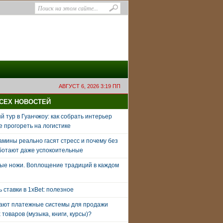
АВГУСТ 6, 2026 3:19 ПП
ВСЕХ НОВОСТЕЙ
 тур в Гуанчжоу: как собрать интерьер
е прогореть на логистике
амины реально гасят стресс и почему без
ботают даже успокоительные
ые ножи. Воплощение традиций в каждом
ь ставки в 1xBet: полезное
тают платежные системы для продажи
товаров (музыка, книги, курсы)?