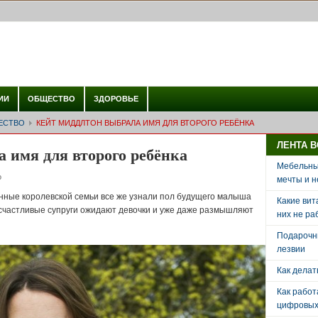
ИИ
ОБЩЕСТВО
ЗДОРОВЬЕ
ЕСТВО
КЕЙТ МИДДЛТОН ВЫБРАЛА ИМЯ ДЛЯ ВТОРОГО РЕБЁНКА
ЛЕНТА 
 имя для второго ребёнка
Мебельный
о
мечты и н
нные королевской семьи все же узнали пол будущего малыша
Какие вит
 счастливые супруги ожидают девочки и уже даже размышляют
них не ра
Подарочн
лезвии
Как делат
Как рабо
цифровых 