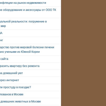
инфляции на рынок недвижимости
е оборудование и аксессуары от ООО ТК
уальной реальности: погружение в
 мир
ША
нг
арство против жировой болезни печени
ано учеными из Южной Кореи
 сайта
разить квартиру без ремонта
на домашний уют
ерез интернет
и простуду в поездке?
лованов в Москве
 домашних животных в Москве