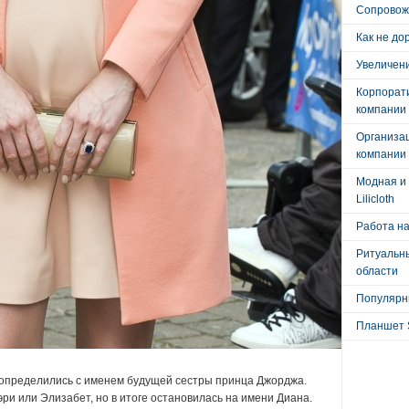
Сопровож
Как не до
Увеличени
Корпорат
компании
Организа
компании
Модная и 
Lilicloth
Работа на
Ритуальны
области
Популярны
Планшет 
 определились с именем будущей сестры принца Джорджа.
 или Элизабет, но в итоге остановилась на имени Диана.