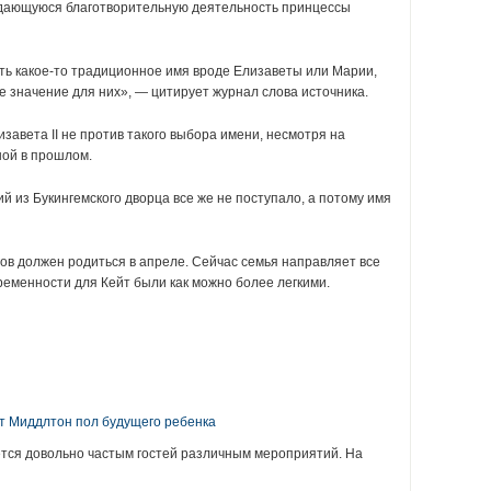
дающуюся благотворительную деятельность принцессы
ть какое-то традиционное имя вроде Елизаветы или Марии,
е значение для них», — цитирует журнал слова источника.
изавета II не против такого выбора имени, несмотря на
ой в прошлом.
 из Букингемского дворца все же не поступало, а потому имя
ов должен родиться в апреле. Сейчас семья направляет все
ременности для Кейт были как можно более легкими.
:
т Миддлтон пол будущего ребенка
ется довольно частым гостей различным мероприятий. На