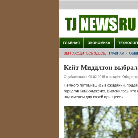
ГЛАВНАЯ
ЭКОНОМИКА
ТЕХНОЛОГ
ВЫ НАХОДИТЕСЬ ЗДЕСЬ:
ГЛАВНАЯ
ОБЩ
Кейт Миддлтон выбрала
Опубликовано:
09.02.2015
в разделе
Обществ
Немного потомившись в ожидании, подда
герцогов Кембриджских. Выяснилось, что
над именем для своей принцессы.