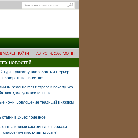
ОД МОЖЕТ ПОЙТИ
АВГУСТ 6, 2026 7:00 ПП
ВСЕХ НОВОСТЕЙ
 тур в Гуанчжоу: как собрать интерьер
е прогореть на логистике
амины реально гасят стресс и почему без
ботают даже успокоительные
ые ножи. Воплощение традиций в каждом
ь ставки в 1xBet: полезное
тают платежные системы для продажи
товаров (музыка, книги, курсы)?