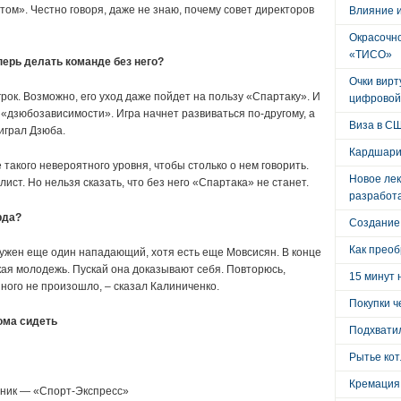
ом». Честно говоря, даже не знаю, почему совет директоров
Влияние 
Окрасочно
«ТИСО»
перь делать команде без него?
Очки вирт
рок. Возможно, его уход даже пойдет на пользу «Спартаку». И
цифровой
 «дзюбозависимости». Игра начнет развиваться по-другому, а
Виза в С
 играл Дзюба.
Кардшари
 такого невероятного уровня, чтобы столько о нем говорить.
Новое лек
ист. Но нельзя сказать, что без него «Спартака» не станет.
разработ
рда?
Создание
Как преоб
нужен еще один нападающий, хотя есть еще Мовсисян. В конце
кая молодежь. Пускай она доказывают себя. Повторюсь,
15 минут 
ного не произошло, – сказал Калиниченко.
Покупки ч
ома сидеть
Подхватил
Рытье кот
Кремация
ник — «Спорт-Экспресс»