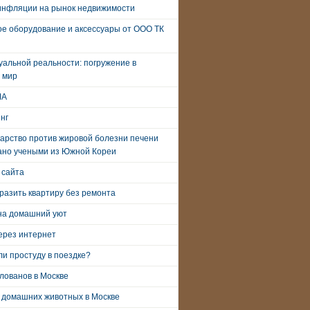
инфляции на рынок недвижимости
е оборудование и аксессуары от ООО ТК
уальной реальности: погружение в
 мир
ША
нг
арство против жировой болезни печени
ано учеными из Южной Кореи
 сайта
разить квартиру без ремонта
на домашний уют
ерез интернет
и простуду в поездке?
лованов в Москве
 домашних животных в Москве