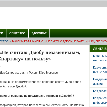
ИИ
ОБЩЕСТВО
ЗДОРОВЬЕ
ЕСТВО
МАКСИМ КАЛИНИЧЕНКО: «НЕ СЧИТАЮ ДЗЮБУ НЕЗАМЕНИМЫМ, ЕГО УХ
ЛЕНТА 
«Не считаю Дзюбу незаменимым,
Мебельный
Спартаку» на пользу»
мечты и н
о
Какие вит
них не ра
Дзюба премьер-лига Россия Юра Мовсисян
Подарочн
линиченко прокомментировал решение совета директоров
лезвии
ом Артемом Дзюбой.
Как делат
 принял решение не продлевать контракт с Дзюбой?
Как рабо
цифровых 
нформацией, которая неизвестна общественности. Возможно,