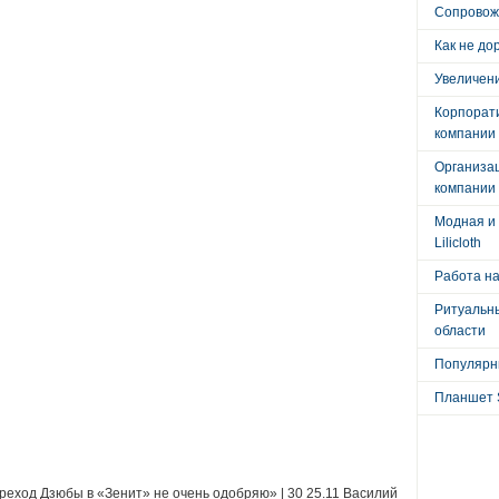
Сопровож
Как не до
Увеличени
Корпорат
компании
Организа
компании
Модная и 
Lilicloth
Работа на
Ритуальны
области
Популярны
Планшет 
реход Дзюбы в «Зенит» не очень одобряю» | 30 25.11 Василий