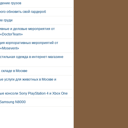
дение грузов
рого обновить свой гардероб
е груди
ивные и деловые мероприятия от
 «DoctorTeam»
ция корпоративных мероприятий от
 «Mosevent»
стильная одежда в интернет-магазине
 складе в Москве
е услуги для животных в Москве и
е консоли Sony PlayStation 4 и Xbox One
Samsung N8000