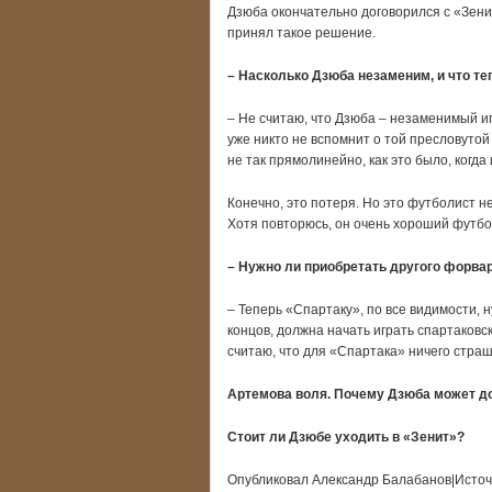
Дзюба окончательно договорился с «Зенит
принял такое решение.
– Насколько Дзюба незаменим, и что те
– Не считаю, что Дзюба – незаменимый иг
уже никто не вспомнит о той пресловутой
не так прямолинейно, как это было, когда
Конечно, это потеря. Но это футболист не
Хотя повторюсь, он очень хороший футбол
– Нужно ли приобретать другого форва
– Теперь «Спартаку», по все видимости, 
концов, должна начать играть спартаковс
считаю, что для «Спартака» ничего страш
Артемова воля. Почему Дзюба может д
Стоит ли Дзюбе уходить в «Зенит»?
Опубликовал Александр Балабанов|Источ