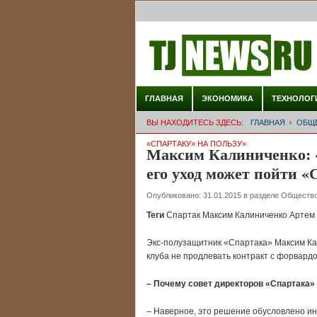
ГЛАВНАЯ
ЭКОНОМИКА
ТЕХНОЛОГ
ВЫ НАХОДИТЕСЬ ЗДЕСЬ:
ГЛАВНАЯ
ОБЩ
«СПАРТАКУ» НА ПОЛЬЗУ»
Максим Калиниченко: 
его уход может пойти «
Опубликовано:
31.01.2015
в разделе
Обществ
Теги
Спартак Максим Калиниченко Артем 
Экс-полузащитник «Спартака» Максим Ка
клуба не продлевать контракт с форвард
– Почему совет директоров «Спартака»
– Наверное, это решение обусловлено и