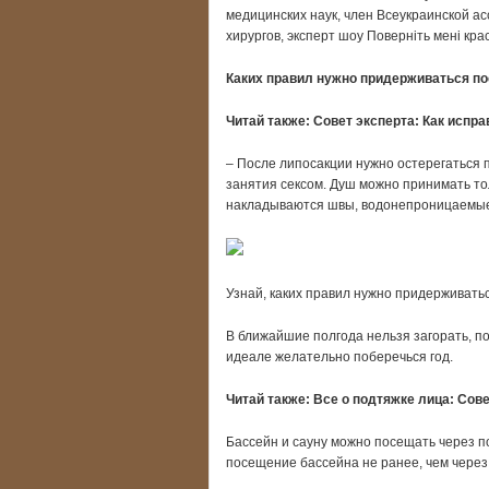
медицинских наук, член Всеукраинской ас
хирургов, эксперт шоу Поверніть мені крас
Каких правил нужно придерживаться по
Читай также:
Совет эксперта: Как испра
– После липосакции нужно остерегаться 
занятия сексом. Душ можно принимать тол
накладываются швы, водонепроницаемые
Узнай, каких правил нужно придерживатьс
В ближайшие полгода нельзя загорать, по
идеале желательно поберечься год.
Читай также:
Все о подтяжке лица: Сов
Бассейн и сауну можно посещать через п
посещение бассейна не ранее, чем через 