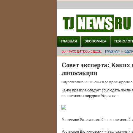
ГЛАВНАЯ
ЭКОНОМИКА
ТЕХНОЛОГ
ВЫ НАХОДИТЕСЬ ЗДЕСЬ:
ГЛАВНАЯ
ЗДО
Совет эксперта: Каких
липосакции
Опубликовано:
21.10.2014
в разделе
Здоровье
Какие правила следует соблюдать после 
пластических хирургов Украины .
Ростислав Валихновский – пластический х
Ростислав Валихновский – Заслуженный в