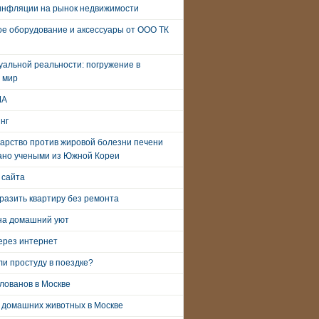
инфляции на рынок недвижимости
е оборудование и аксессуары от ООО ТК
уальной реальности: погружение в
 мир
ША
нг
арство против жировой болезни печени
ано учеными из Южной Кореи
 сайта
разить квартиру без ремонта
на домашний уют
ерез интернет
и простуду в поездке?
лованов в Москве
 домашних животных в Москве