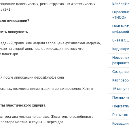
Влияние 
социации пластических, реконструктивных и эстетических
у (1+1).
Окрасочно
«ТИСО»
сле липосакции?
Очки вирт
цифровой
вить лопоухость
Виза в С
падений, травм. Две недели запрещена физическая нагрузка,
ько на второй день после липосакции, потому что
Кардшари
 пластыри.
Новое лек
разработ
Создание
я после липосакции depositphotos.com
Как преоб
скольку возможна пигментация в зонах проколов. Хотя в
15 минут 
Покупки ч
еты пластического хирурга
Подхватил
Рытье кот
олтора-два месяца не раньше. Желательно возобновить
полтора месяца, а сауны — через два.
Кремация