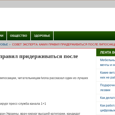
ИИ
ОБЩЕСТВО
ЗДОРОВЬЕ
РОВЬЕ
СОВЕТ ЭКСПЕРТА: КАКИХ ПРАВИЛ ПРИДЕРЖИВАТЬСЯ ПОСЛЕ ЛИПОСАКЦ
ЛЕНТА 
 правил придерживаться после
Мебельный
мечты и н
Какие вит
них не ра
липосакции, читательницам Ivona рассказал один из лучших
Подарочн
лезвии
Как делат
ирург пресс-служба канала 1+1
Как рабо
цифровых 
рач Украины, врач-хирург высшей категории, кандидат