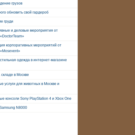
дение грузов
рого обновить свой гардероб
е груди
ивные и деловые мероприятия от
 «DoctorTeam»
ция корпоративных мероприятий от
 «Mosevent»
стильная одежда в интернет-магазине
 складе в Москве
е услуги для животных в Москве и
е консоли Sony PlayStation 4 и Xbox One
Samsung N8000