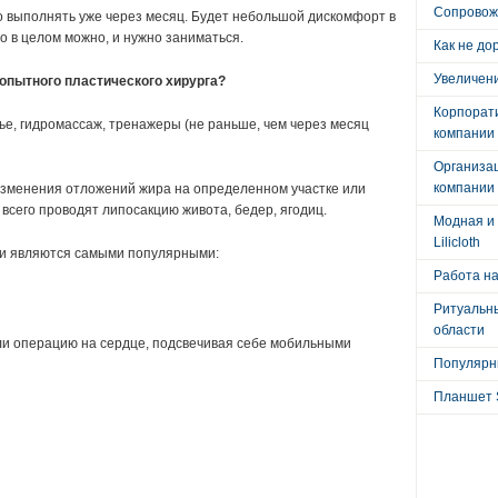
Сопровож
о выполнять уже через месяц. Будет небольшой дискомфорт в
о в целом можно, и нужно заниматься.
Как не до
Увеличени
 опытного пластического хирурга?
Корпорат
ье, гидромассаж, тренажеры (не раньше, чем через месяц
компании
Организа
компании
зменения отложений жира на определенном участке или
 всего проводят липосакцию живота, бедер, ягодиц.
Модная и 
Lilicloth
ии являются самыми популярными:
Работа на
Ритуальны
области
или операцию на сердце, подсвечивая себе мобильными
Популярны
Планшет 
: