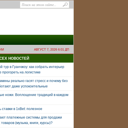
ИИ
АВГУСТ 7, 2026 6:01 ДП
ВСЕХ НОВОСТЕЙ
 тур в Гуанчжоу: как собрать интерьер
е прогореть на логистике
амины реально гасят стресс и почему без
ботают даже успокоительные
ые ножи. Воплощение традиций в каждом
ь ставки в 1xBet: полезное
тают платежные системы для продажи
товаров (музыка, книги, курсы)?