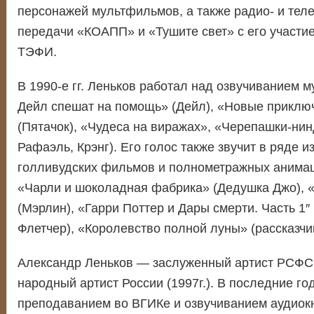
персонажей мультфильмов, а также радио- и теле
передачи «КОАПП» и «Тушите свет» с его участ
ТЭФИ.
В 1990-е гг. Леньков работал над озвучиванием 
Дейл спешат на помощь» (Дейл), «Новые приклю
(Пятачок), «Чудеса на виражах», «Черепашки-нин
Рафаэль, Крэнг). Его голос также звучит в ряде и
голливудских фильмов и полнометражных анима
«Чарли и шоколадная фабрика» (Дедушка Джо), 
(Мэрлин), «Гарри Поттер и Дары смерти. Часть 1″
Флетчер), «Королевство полной луны» (рассказчик
Александр Леньков — заслуженный артист РСФСР 
народный артист России (1997г.). В последние го
преподаванием во ВГИКе и озвучиванием аудиокн