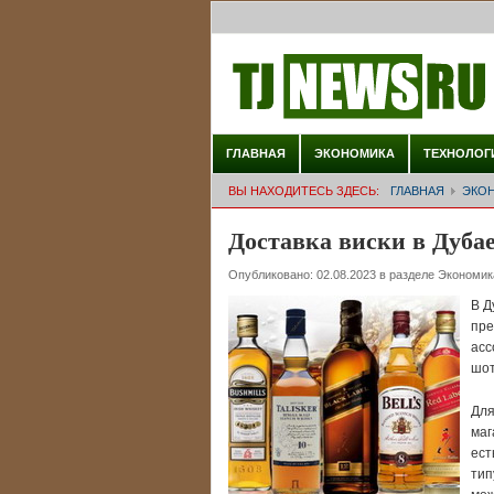
ГЛАВНАЯ
ЭКОНОМИКА
ТЕХНОЛОГ
ВЫ НАХОДИТЕСЬ ЗДЕСЬ:
ГЛАВНАЯ
ЭКО
Доставка виски в Дуба
Опубликовано:
02.08.2023
в разделе
Экономик
В Д
пре
асс
шот
Для
маг
ест
тип