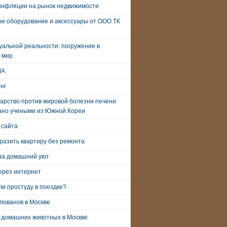
инфляции на рынок недвижимости
е оборудование и аксессуары от ООО ТК
уальной реальности: погружение в
 мир
ША
нг
арство против жировой болезни печени
ано учеными из Южной Кореи
 сайта
разить квартиру без ремонта
на домашний уют
ерез интернет
и простуду в поездке?
лованов в Москве
 домашних животных в Москве