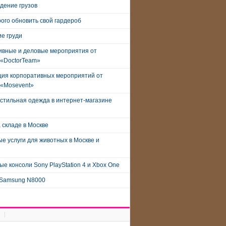
дение грузов
рого обновить свой гардероб
е груди
ивные и деловые мероприятия от
 «DoctorTeam»
ция корпоративных мероприятий от
 «Mosevent»
стильная одежда в интернет-магазине
 складе в Москве
е услуги для животных в Москве и
е консоли Sony PlayStation 4 и Xbox One
Samsung N8000