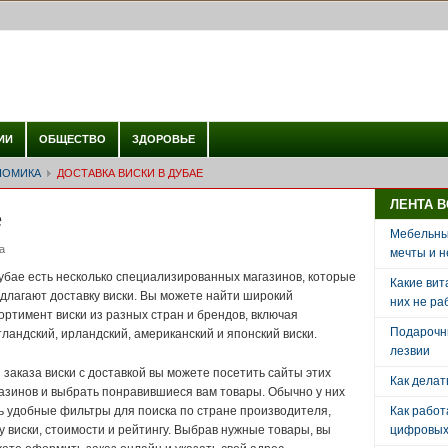
ИИ
ОБЩЕСТВО
ЗДОРОВЬЕ
НОМИКА
ДОСТАВКА ВИСКИ В ДУБАЕ
ЛЕНТА 
е
Мебельный
а
мечты и н
убае есть несколько специализированных магазинов, которые
Какие вит
длагают доставку виски.
Вы можете найти широкий
них не ра
ортимент виски из разных стран и брендов, включая
Подарочн
ландский, ирландский, американский и японский виски.
лезвии
 заказа виски с доставкой вы можете посетить сайты этих
Как делат
азинов и выбрать понравившиеся вам товары. Обычно у них
ь удобные фильтры для поиска по стране производителя,
Как рабо
у виски, стоимости и рейтингу. Выбрав нужные товары, вы
цифровых 