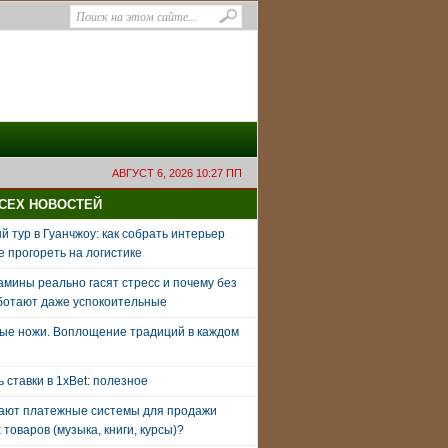
АВГУСТ 6, 2026 10:27 ПП
ВСЕХ НОВОСТЕЙ
 тур в Гуанчжоу: как собрать интерьер
е прогореть на логистике
амины реально гасят стресс и почему без
ботают даже успокоительные
ые ножи. Воплощение традиций в каждом
ь ставки в 1xBet: полезное
тают платежные системы для продажи
товаров (музыка, книги, курсы)?