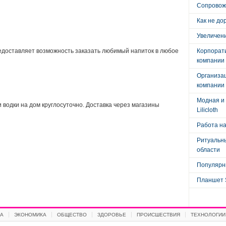
Сопровож
Как не до
Увеличени
редоставляет возможность заказать любимый напиток в любое
Корпорат
компании
Организа
компании
Модная и 
и водки на дом круглосуточно. Доставка через магазины
Lilicloth
Работа на
Ритуальны
области
Популярны
Планшет 
А
ЭКОНОМИКА
ОБЩЕСТВО
ЗДОРОВЬЕ
ПРОИСШЕСТВИЯ
ТЕХНОЛОГИИ