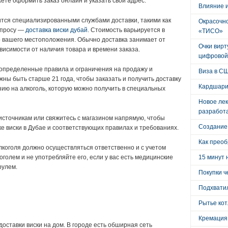
ете оформить заказ онлайн и указать свой адрес.
Влияние 
ится специализированными службами доставки, такими как
Окрасочно
апросу —
доставка виски дубай
. Стоимость варьируется в
«ТИСО»
о вашего местоположения. Обычно доставка занимает от
Очки вирт
ависимости от наличия товара и времени заказа.
цифровой
 определенные правила и ограничения на продажу и
Виза в С
ны быть старше 21 года, чтобы заказать и получить доставку
Кардшари
зию на алкоголь, которую можно получить в специальных
Новое лек
разработ
сточникам или свяжитесь с магазином напрямую, чтобы
Создание
е виски в Дубае и соответствующих правилах и требованиях.
Как преоб
лкоголя должно осуществляться ответственно и с учетом
оголем и не употребляйте его, если у вас есть медицинские
15 минут 
рулем.
Покупки ч
:
Подхватил
Рытье кот
Кремация
оставки виски на дом. В городе есть обширная сеть