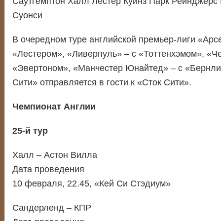
Саутгемптон Халл Лестер Куинз Парк Рейнджерс 
Суонси
В очередном туре английской премьер-лиги «Арсе
«Лестером», «Ливерпуль» – с «Тоттенхэмом», «Че
«Эвертоном», «Манчестер Юнайтед» – с «Бернли
Сити» отправляется в гости к «Сток Сити».
Чемпионат Англии
25-й тур
Халл – Астон Вилла
Дата проведения
10 февраля, 22.45, «Кей Си Стэдиум»
Сандерленд – КПР