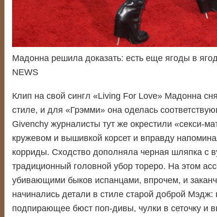
Мадонна решила доказать: есть еще ягоды в яго
NEWS
Клип на свой сингл «Living For Love» Мадонна сн
стиле, и для «Грэмми» она оделась соответствую
Givenchy журналисты тут же окрестили «секси-м
кружевом и вышивкой корсет и вправду напомина
корриды. Сходство дополняла черная шляпка с 
традиционный головной убор тореро. На этом асс
убивающими быков испанцами, впрочем, и заканч
начинались детали в стиле старой доброй Мэдж: 
подпирающее бюст поп-дивы, чулки в сеточку и 