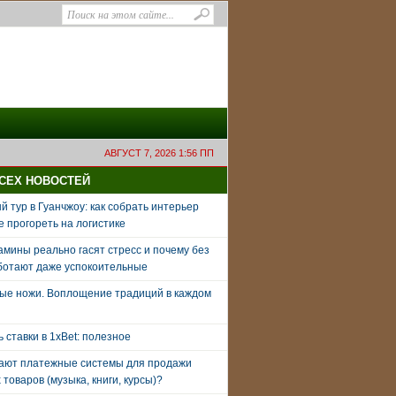
АВГУСТ 7, 2026 1:56 ПП
ВСЕХ НОВОСТЕЙ
 тур в Гуанчжоу: как собрать интерьер
е прогореть на логистике
амины реально гасят стресс и почему без
ботают даже успокоительные
ые ножи. Воплощение традиций в каждом
ь ставки в 1xBet: полезное
тают платежные системы для продажи
товаров (музыка, книги, курсы)?