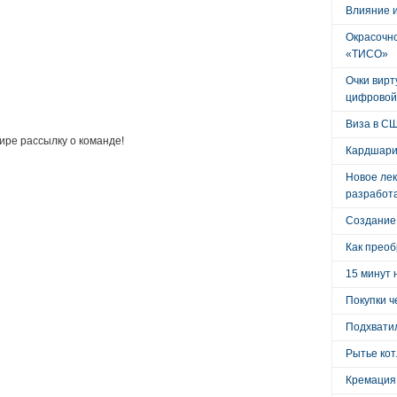
Влияние 
Окрасочно
«ТИСО»
Очки вирт
цифровой
Виза в С
ре рассылку о команде!
Кардшари
Новое лек
разработ
Создание
Как преоб
15 минут 
Покупки ч
Подхватил
Рытье кот
Кремация