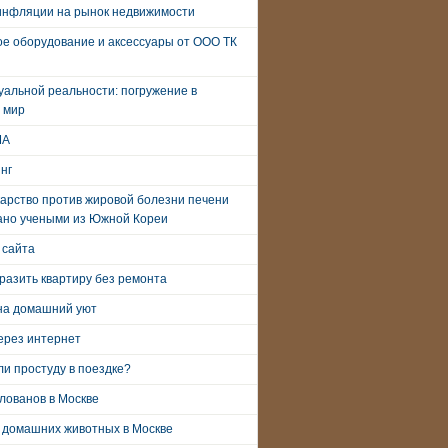
инфляции на рынок недвижимости
е оборудование и аксессуары от ООО ТК
уальной реальности: погружение в
 мир
ША
нг
арство против жировой болезни печени
ано учеными из Южной Кореи
 сайта
разить квартиру без ремонта
на домашний уют
ерез интернет
и простуду в поездке?
лованов в Москве
 домашних животных в Москве