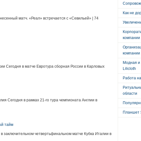
Сопровож
Как не до
несенный матч. «Реал» встречается с «Севильей» | 74
Увеличени
Корпорат
компании
:
Организа
компании
Модная и 
хии Сегодня в матче Евротура сборная России в Карловых
Lilicloth
Работа на
Ритуальны
области
лия Сегодня в рамках 21-го тура чемпионата Англии в
Популярны
Планшет 
ый тайм
 в заключительном четвертьфинальном матче Кубка Италии в