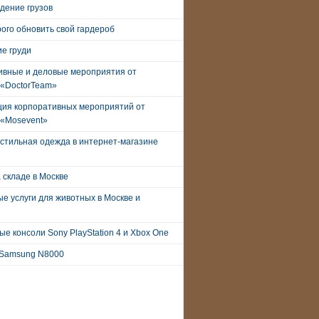
дение грузов
рого обновить свой гардероб
е груди
ивные и деловые мероприятия от
 «DoctorTeam»
ция корпоративных мероприятий от
 «Mosevent»
стильная одежда в интернет-магазине
 складе в Москве
е услуги для животных в Москве и
е консоли Sony PlayStation 4 и Xbox One
Samsung N8000