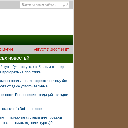
Е МАТЧИ
АВГУСТ 7, 2026 7:18 ДП
ВСЕХ НОВОСТЕЙ
 тур в Гуанчжоу: как собрать интерьер
е прогореть на логистике
амины реально гасят стресс и почему без
ботают даже успокоительные
ые ножи. Воплощение традиций в каждом
ь ставки в 1xBet: полезное
тают платежные системы для продажи
товаров (музыка, книги, курсы)?