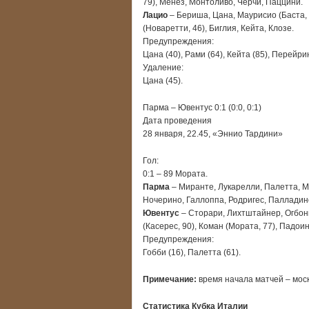
79), Менез, Монтоливо, Черчи, Паццини.
Лацио
– Бериша, Цана, Маурисио (Баста, 5
(Новаретти, 46), Биглия, Кейта, Клозе.
Предупреждения:
Цана (40), Рами (64), Кейта (85), Перейрин
Удаление:
Цана (45).
Парма – Ювентус 0:1 (0:0, 0:1)
Дата проведения
28 января, 22.45, «Эннио Тардини»
Гол:
0:1 – 89 Мората.
Парма
– Миранте, Лукарелли, Палетта, Ме
Ночерино, Галлоппа, Родригес, Палладин
Ювентус
– Сторари, Лихтштайнер, Огбонн
(Касерес, 90), Коман (Мората, 77), Падоин
Предупреждения:
Гобби (16), Палетта (61).
Примечание:
время начала матчей – моск
Статистика Кубка Италии