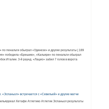
» по пенальти обыграл «Удинезе» и другие результаты | 189
рия» победила «Брешию», «Кальяри» по пенальти обыграл
убок Италии. 3-й раунд. «Лацио» забил 7 голов в ворота
:
и. «Эспаньол» встречается с «Севильей» и другие матчи
Вильярреал Хетафе Атлетико Атлетик Эспаньол результаты