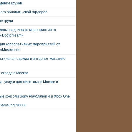
дение грузов
рого обновить свой гардероб
е груди
ивные и деловые мероприятия от
 «DoctorTeam»
ция корпоративных мероприятий от
 «Mosevent»
стильная одежда в интернет-магазине
 складе в Москве
е услуги для животных в Москве и
е консоли Sony PlayStation 4 и Xbox One
Samsung N8000