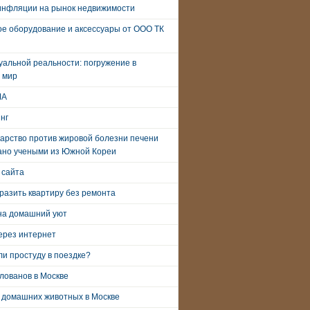
инфляции на рынок недвижимости
е оборудование и аксессуары от ООО ТК
уальной реальности: погружение в
 мир
ША
нг
арство против жировой болезни печени
ано учеными из Южной Кореи
 сайта
разить квартиру без ремонта
на домашний уют
ерез интернет
и простуду в поездке?
лованов в Москве
 домашних животных в Москве