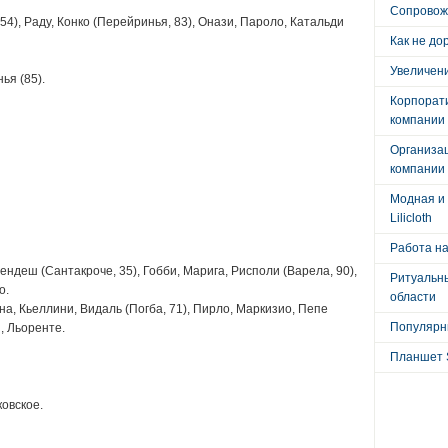
Сопровож
4), Раду, Конко (Перейринья, 83), Онази, Пароло, Катальди
Как не до
Увеличени
ья (85).
Корпорат
компании
Организа
компании
Модная и 
Lilicloth
Работа на
ндеш (Сантакроче, 35), Гобби, Марига, Рисполи (Варела, 90),
Ритуальны
о.
области
а, Кьеллини, Видаль (Погба, 71), Пирло, Маркизио, Пепе
Популярны
, Льоренте.
Планшет 
овское.