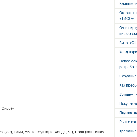
Влияние 
Окрасочно
«ТИСО»
Очки вирт
цифровой
Виза в С
Кардшари
Новое лек
разработ
Создание
Как преоб
15 минут 
Покупки ч
н-Сиро)»
Подхватил
Рытье кот
Кремация
о, 80), Рами, Абате, Мунтари (Хонда, 51), Поли (ван Гинкел,