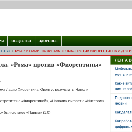
ИИ
ОБЩЕСТВО
ЗДОРОВЬЕ
ЕСТВО
КУБОК ИТАЛИИ. 1/4 ФИНАЛА. «РОМА» ПРОТИВ «ФИОРЕНТИНЫ» И ДРУГИ
ЛЕНТА 
ала. «Рома» против «Фиорентины»
Мебельный
мечты и н
о
Какие вит
них не ра
рма Лацио Фиорентина Ювентус результаты Наполи
Подарочн
встретится с «Фиорентиной», «Наполи» сыграет с «Интером».
лезвии
Как делат
с» был сильнее «Пармы» (1:0).
Как рабо
цифровых 