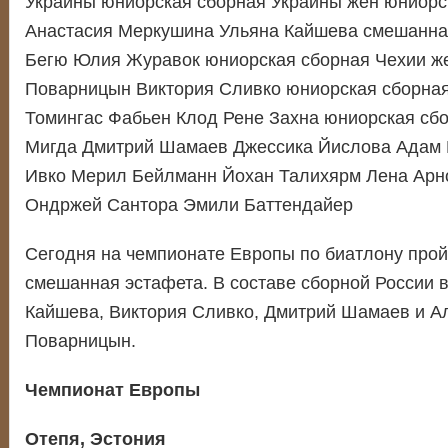
Украины юниорская сборная Украины жен юниорс
Анастасия Меркушина Ульяна Кайшева смешанна
Бегю Юлия Журавок юниорская сборная Чехии ж
Поварницын Виктория Сливко юниорская сборная
Томингас Фабьен Клод Рене Захна юниорская сб
Мигда Дмитрий Шамаев Джессика Йислова Адам 
Ивко Мерил Бейлманн Йохан Талихярм Лена Арн
Ондржей Сантора Эмили Баттендайер
Сегодня на чемпионате Европы по биатлону про
смешанная эстафета. В составе сборной России 
Кайшева, Виктория Сливко, Дмитрий Шамаев и А
Поварницын.
Чемпионат Европы
Отепя, Эстония