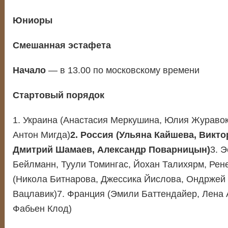
Юниоры
Смешанная эстафета
Начало
— в 13.00 по московскому времени
Стартовый порядок
1. Украина (Анастасия Меркушина, Юлия Журавок
Антон Мигда)
2. Россия (Ульяна Кайшева, Викто
Дмитрий Шамаев, Александр Поварницын)
3. 
Бейлманн, Туули Томингас, Йохан Талихярм, Рене
(Никола Битнарова, Джессика Йислова, Ондржей
Вацлавик)7. Франция (Эмили Баттендайер, Лена 
Фабьен Клод)