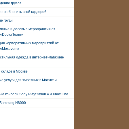
дение грузов
рого обновить свой гардероб
е груди
ивные и деловые мероприятия от
 «DoctorTeam»
ция корпоративных мероприятий от
 «Mosevent»
стильная одежда в интернет-магазине
 складе в Москве
е услуги для животных в Москве и
е консоли Sony PlayStation 4 и Xbox One
Samsung N8000