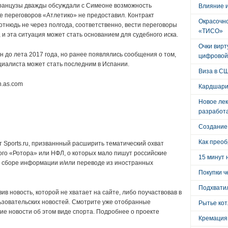
французы дважды обсуждали с Симеоне возможность
Влияние 
е переговоров «Атлетико» не предоставил. Контракт
Окрасочно
отнюдь не через полгода, соответственно, вести переговоры
«ТИСО»
 и эта ситуация может стать основанием для судебного иска.
Очки вирт
 до лета 2017 года, но ранее появлялись сообщения о том,
цифровой
циалиста может стать последним в Испании.
Виза в С
n.as.com
Кардшари
Новое лек
разработ
Создание
Как преоб
 Sports.ru, призваннный расширить тематический охват
ого «Ротора» или НФЛ, о которых мало пишут российские
15 минут 
в сборе информации и/или переводе из иностранных
Покупки ч
Подхватил
в новость, которой не хватает на сайте, либо поучаствовав в
ьзовательских новостей. Смотрите уже отобранные
Рытье кот
ие новости об этом виде спорта. Подробнее о проекте
Кремация