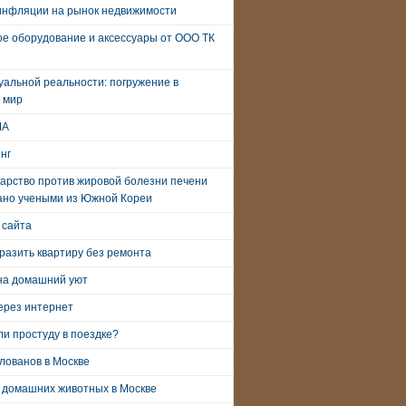
инфляции на рынок недвижимости
е оборудование и аксессуары от ООО ТК
уальной реальности: погружение в
 мир
ША
нг
арство против жировой болезни печени
ано учеными из Южной Кореи
 сайта
разить квартиру без ремонта
на домашний уют
ерез интернет
и простуду в поездке?
лованов в Москве
 домашних животных в Москве