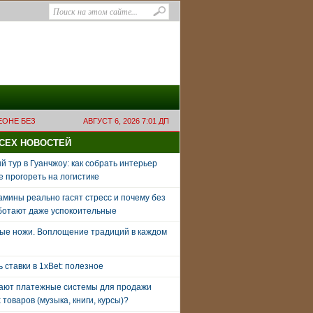
ЕОНЕ БЕЗ
АВГУСТ 6, 2026 7:01 ДП
ВСЕХ НОВОСТЕЙ
 тур в Гуанчжоу: как собрать интерьер
е прогореть на логистике
амины реально гасят стресс и почему без
ботают даже успокоительные
ые ножи. Воплощение традиций в каждом
ь ставки в 1xBet: полезное
тают платежные системы для продажи
товаров (музыка, книги, курсы)?