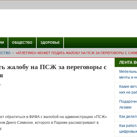
ИИ
ОБЩЕСТВО
ЗДОРОВЬЕ
ЕСТВО
«АТЛЕТИКО» МОЖЕТ ПОДАТЬ ЖАЛОБУ НА ПСЖ ЗА ПЕРЕГОВОРЫ С СИМ
ЛЕНТА 
ть жалобу на ПСЖ за переговоры с
Мебельный
я
мечты и н
о
Какие вит
них не ра
Подарочн
лезвии
Как делат
жет обратиться в ФИФА с жалобой на администрацию «ПСЖ»
ром Диего Симеоне, которого в Париже рассматривают в
Как рабо
у.
цифровых 