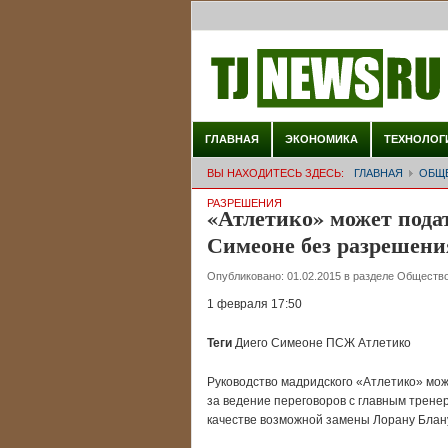
ГЛАВНАЯ
ЭКОНОМИКА
ТЕХНОЛОГ
ВЫ НАХОДИТЕСЬ ЗДЕСЬ:
ГЛАВНАЯ
ОБЩ
РАЗРЕШЕНИЯ
«Атлетико» может пода
Симеоне без разрешени
Опубликовано:
01.02.2015
в разделе
Обществ
1 февраля 17:50
Теги
Диего Симеоне ПСЖ Атлетико
Руководство мадридского «Атлетико» мо
за ведение переговоров с главным трене
качестве возможной замены Лорану Блан