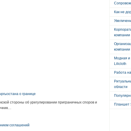
Сопровож
Как не до
Увеличени
Корпорат
компании
Организа
компании
Модная и 
Lilicloth
Работа на
:
Ритуальны
области
ыргызстана о границе
Популярны
кской стороны об урегулировании приграничных споров и
Планшет 
очник…
анием соглашений