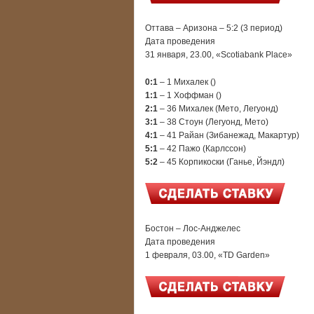
Оттава – Аризона – 5:2 (3 период)
Дата проведения
31 января, 23.00, «Scotiabank Place»
0:1
– 1 Михалек ()
1:1
– 1 Хоффман ()
2:1
– 36 Михалек (Мето, Легуонд)
3:1
– 38 Стоун (Легуонд, Мето)
4:1
– 41 Райан (Зибанежад, Макартур)
5:1
– 42 Пажо (Карлссон)
5:2
– 45 Корпикоски (Ганье, Йэндл)
Бостон – Лос-Анджелес
Дата проведения
1 февраля, 03.00, «TD Garden»