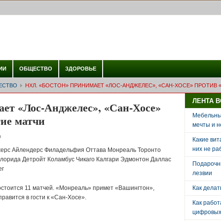
ИИ
ОБЩЕСТВО
ЗДОРОВЬЕ
ЕСТВО
НХЛ. «БОСТОН» ПРИНИМАЕТ «ЛОС-АНДЖЕЛЕС», «САН-ХОСЕ» ПРОТИВ «
ЛЕНТА 
ет «Лос-Анджелес», «Сан-Хосе»
Мебельный
гие матчи
мечты и н
о
Какие вит
них не ра
ерс Айлендерс Филадельфия Оттава Монреаль Торонто
лорида Детройт Коламбус Чикаго Калгари Эдмонтон Даллас
Подарочн
ег
лезвии
остоится 11 матчей. «Монреаль» примет «Вашингтон»,
Как делат
равится в гости к «Сан-Хосе».
Как рабо
цифровых 