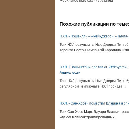
Мобильное приложение Android
Похожие публикации по теме
НХЛ. «Нэшвилл» – «Рейнджерс», «Тампа-
Теги НХЛ результаты Нью-Джерси Питтс
Торонто Бостон Тампа-Бэй Каролина Нэ
НХЛ. «Вашингтон» против «Питтсбурга», «
Анджелеса»
Теги НХЛ результаты Нью-Джерси Питтсбу
регулярном чемпионате НХЛ пройдет…
НХЛ. «Сан-Хосе» поместил Влэшика в сп
Теги Сан-Хосе Марк-Эдуард Влэшик тра
клубом в список травмированных…