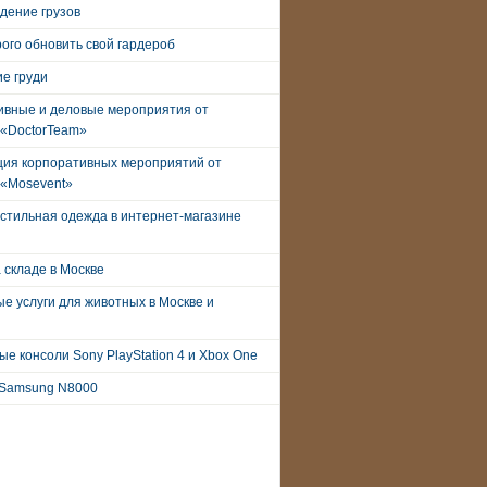
дение грузов
рого обновить свой гардероб
е груди
ивные и деловые мероприятия от
 «DoctorTeam»
ция корпоративных мероприятий от
 «Mosevent»
стильная одежда в интернет-магазине
 складе в Москве
е услуги для животных в Москве и
е консоли Sony PlayStation 4 и Xbox One
Samsung N8000