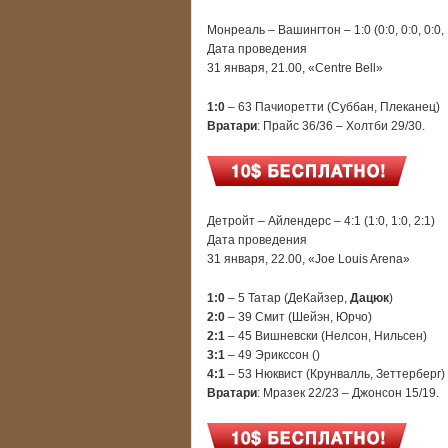
Монреаль – Вашингтон – 1:0 (0:0, 0:0, 0:0, 
Дата проведения
31 января, 21.00, «Centre Bell»
1:0
– 63 Пачиоретти (Суббан, Плеканец)
Вратари
: Прайс 36/36 – Холтби 29/30.
Детройт – Айлендерс – 4:1 (1:0, 1:0, 2:1)
Дата проведения
31 января, 22.00, «Joe Louis Arena»
1:0
– 5 Татар (ДеКайзер,
Дацюк
)
2:0
– 39 Смит (Шейэн, Юрчо)
2:1
– 45 Вишневски (Нелсон, Нильсен)
3:1
– 49 Эрикссон ()
4:1
– 53 Нюквист (Крунвалль, Зеттерберг)
Вратари
: Мразек 22/23 – Джонсон 15/19.