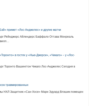
:
Бэй» примет «Лос-Анджелес» и другие матчи
бург Рейнджерс Айлендерс Баффало Оттава Монреаль
швилл…
Торонто» в гостях у «Нью-Джерси», «Чикаго» – у «Лос-
рг Торонто Вашингтон Чикаго Лос-Анджелес Сегодня в
исок травмированных
вмы НХЛ Защитник «Сан-Хосе» Марк-Эдуард Влэшик помещен