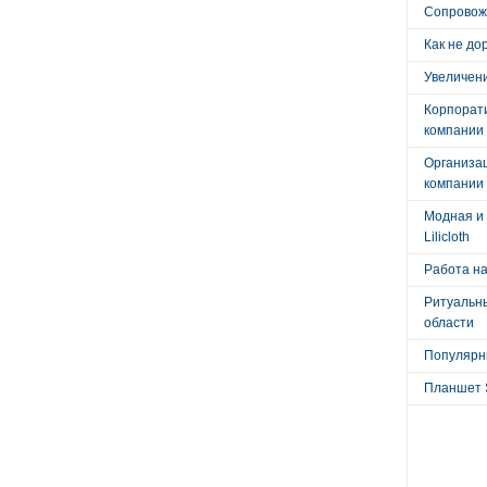
Сопровож
Как не до
Увеличени
Корпорат
компании
Организа
компании
Модная и 
Lilicloth
Работа на
Ритуальны
области
Популярны
Планшет 