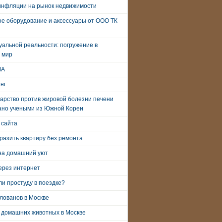
инфляции на рынок недвижимости
е оборудование и аксессуары от ООО ТК
уальной реальности: погружение в
 мир
ША
нг
арство против жировой болезни печени
ано учеными из Южной Кореи
 сайта
разить квартиру без ремонта
на домашний уют
ерез интернет
и простуду в поездке?
лованов в Москве
 домашних животных в Москве