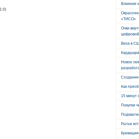
Влияние 
1:0)
Окрасочно
«ТИСО»
Очки вирт
цифровой
Виза в С
Кардшари
Новое лек
разработ
Создание
Как преоб
15 минут 
Покупки ч
Подхватил
Рытье кот
Кремация