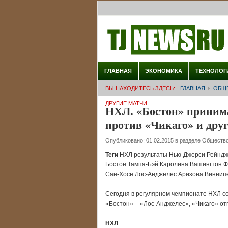
ГЛАВНАЯ
ЭКОНОМИКА
ТЕХНОЛОГ
ВЫ НАХОДИТЕСЬ ЗДЕСЬ:
ГЛАВНАЯ
ОБЩ
ДРУГИЕ МАТЧИ
НХЛ. «Бостон» принима
против «Чикаго» и дру
Опубликовано:
01.02.2015
в разделе
Обществ
Теги
НХЛ результаты Нью-Джерси Рейндж
Бостон Тампа-Бэй Каролина Вашингтон Ф
Сан-Хосе Лос-Анджелес Аризона Виннип
Сегодня в регулярном чемпионате НХЛ с
«Бостон» – «Лос-Анджелес», «Чикаго» отп
НХЛ