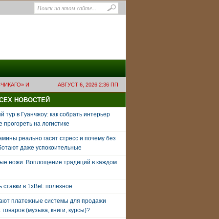
ЧИКАГО» И
АВГУСТ 6, 2026 2:36 ПП
ВСЕХ НОВОСТЕЙ
 тур в Гуанчжоу: как собрать интерьер
е прогореть на логистике
амины реально гасят стресс и почему без
ботают даже успокоительные
ые ножи. Воплощение традиций в каждом
ь ставки в 1xBet: полезное
тают платежные системы для продажи
товаров (музыка, книги, курсы)?