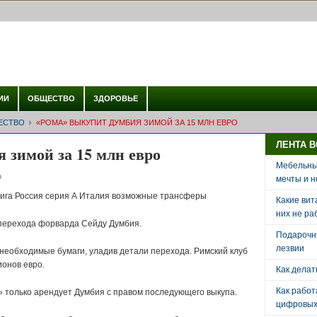
ИИ
ОБЩЕСТВО
ЗДОРОВЬЕ
ЕСТВО
«РОМА» ВЫКУПИТ ДУМБИЯ ЗИМОЙ ЗА 15 МЛН ЕВРО
ЛЕНТА 
 зимой за 15 млн евро
Мебельный
о
мечты и н
ига Россия серия А Италия возможные трансферы
Какие вит
них не ра
 перехода форварда Сейду Думбия.
Подарочн
лезвии
необходимые бумаги, уладив детали перехода. Римский клуб
ионов евро.
Как делат
Как рабо
 только арендует Думбия с правом последующего выкупа.
цифровых 