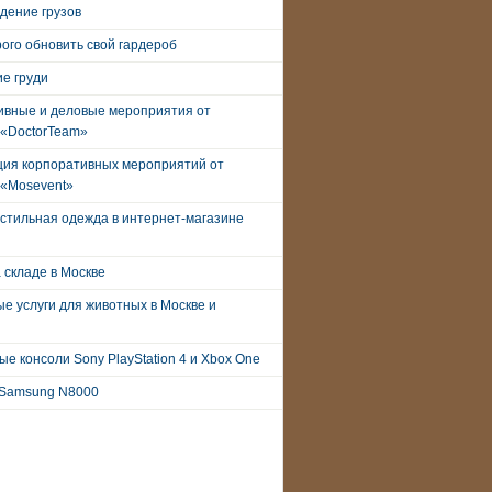
дение грузов
рого обновить свой гардероб
е груди
ивные и деловые мероприятия от
 «DoctorTeam»
ция корпоративных мероприятий от
 «Mosevent»
стильная одежда в интернет-магазине
 складе в Москве
е услуги для животных в Москве и
е консоли Sony PlayStation 4 и Xbox One
Samsung N8000