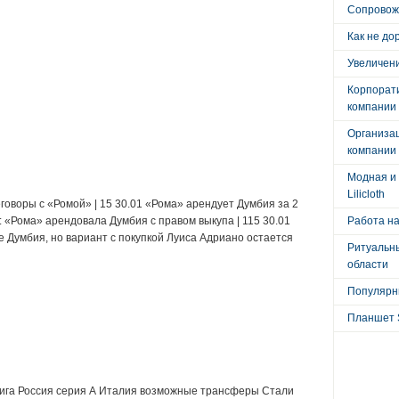
Сопровож
Как не до
Увеличени
Корпорат
компании
Организа
компании
Модная и 
Lilicloth
говоры с «Ромой» | 15 30.01 «Рома» арендует Думбия за 2
: «Рома» арендовала Думбия с правом выкупа | 115 30.01
Работа на
 Думбия, но вариант с покупкой Луиса Адриано остается
Ритуальны
области
Популярны
Планшет 
:
ига Россия серия А Италия возможные трансферы Стали