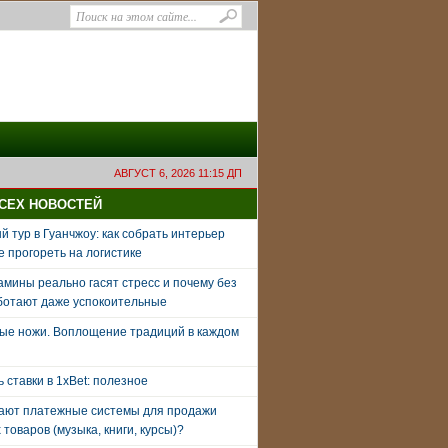
АВГУСТ 6, 2026 11:15 ДП
ВСЕХ НОВОСТЕЙ
 тур в Гуанчжоу: как собрать интерьер
е прогореть на логистике
амины реально гасят стресс и почему без
ботают даже успокоительные
ые ножи. Воплощение традиций в каждом
ь ставки в 1xBet: полезное
тают платежные системы для продажи
товаров (музыка, книги, курсы)?