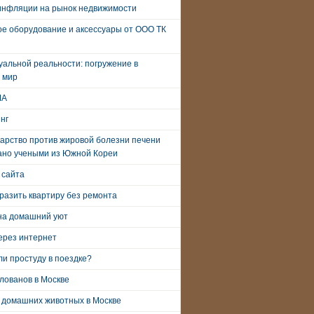
инфляции на рынок недвижимости
е оборудование и аксессуары от ООО ТК
уальной реальности: погружение в
 мир
ША
нг
арство против жировой болезни печени
ано учеными из Южной Кореи
 сайта
разить квартиру без ремонта
на домашний уют
ерез интернет
и простуду в поездке?
лованов в Москве
 домашних животных в Москве