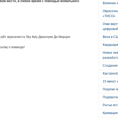
юбом месте, в любое время с помощью мобильного
Влияние 
Окрасочно
«ТИСО»
Очки вирт
цифровой
айт журналиста Sky Italy Джанлуки Ди Марцио
Виза в С
Кардшари
ылку о команде!
Новое лек
разработ
Создание
Как преоб
15 минут 
Покупки ч
Подхватил
Рытье кот
Кремация