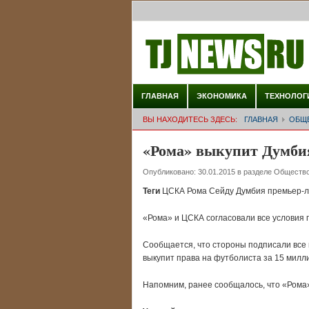
ГЛАВНАЯ
ЭКОНОМИКА
ТЕХНОЛОГ
ВЫ НАХОДИТЕСЬ ЗДЕСЬ:
ГЛАВНАЯ
ОБЩ
«Рома» выкупит Думбия
Опубликовано:
30.01.2015
в разделе
Обществ
Теги
ЦСКА Рома Сейду Думбия премьер-л
«Рома» и ЦСКА согласовали все условия
Сообщается, что стороны подписали все 
выкупит права на футболиста за 15 милл
Напомним, ранее сообщалось, что «Рома»