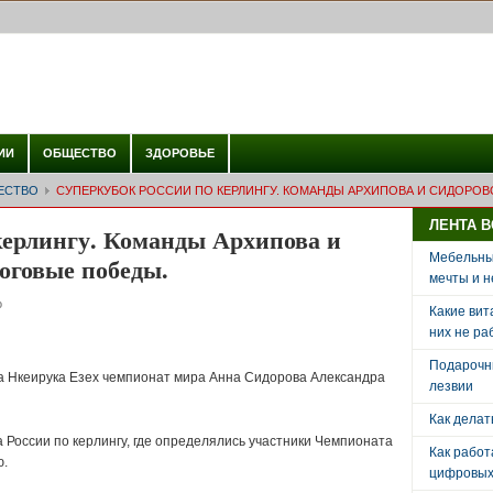
ИИ
ОБЩЕСТВО
ЗДОРОВЬЕ
ЕСТВО
СУПЕРКУБОК РОССИИ ПО КЕРЛИНГУ. КОМАНДЫ АРХИПОВА И СИДОРО
ЛЕНТА 
керлингу. Команды Архипова и
Мебельный
оговые победы.
мечты и н
о
Какие вит
них не ра
Подарочн
 Нкеирука Езех чемпионат мира Анна Сидорова Александра
лезвии
Как делат
России по керлингу, где определялись участники Чемпионата
Как рабо
ю.
цифровых 