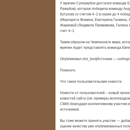
У мужчин Суперкубок достался команде Е
Ражабов), которая победила команду Анд
Кутузов) со счетом 4–2 в серии до 4 поб
(Маргарита Фомина, Екатерина Галкина, 
Жарковой (Людмила Прививкова, Галина А
счет 4–1.
Таким образом на Чемпионате мира, котор
мужчин будет представлять команда Евге
Опубликовал zloi_toni|Источник — curlingr
Показать
Что такое пользовательские новости
Новости от пользователей – новый проект
новостей сайта (см. примеры волгоградск
СМИ) благодаря коллективному участию 
источников.
Вы тоже можете принять участие — добави
оценке качества уже опубликованных пол