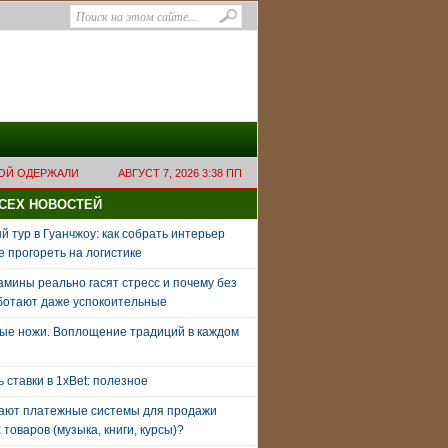
ВОЙ ОДЕРЖАЛИ
АВГУСТ 7, 2026 3:38 ПП
ВСЕХ НОВОСТЕЙ
 тур в Гуанчжоу: как собрать интерьер
е прогореть на логистике
амины реально гасят стресс и почему без
ботают даже успокоительные
ые ножи. Воплощение традиций в каждом
ь ставки в 1xBet: полезное
тают платежные системы для продажи
товаров (музыка, книги, курсы)?