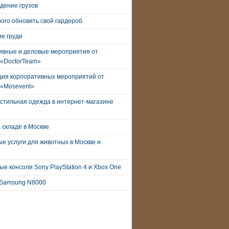
дение грузов
рого обновить свой гардероб
е груди
ивные и деловые мероприятия от
 «DoctorTeam»
ция корпоративных мероприятий от
 «Mosevent»
стильная одежда в интернет-магазине
 складе в Москве
е услуги для животных в Москве и
е консоли Sony PlayStation 4 и Xbox One
Samsung N8000