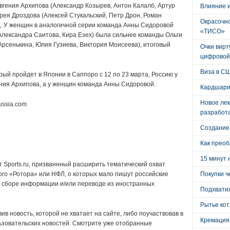
вгения Архипова (Александр Козырев, Антон Калалб, Артур
Влияние 
рея Дроздова (Алексей Стукальский, Петр Дрон, Роман
Окрасочно
ед. У женщин в аналогичной серии команда Анны Сидоровой
«ТИСО»
Александра Саитова, Кира Езех) была сильнее команды Ольги
рсенькина, Юлия Гузиева, Виктория Моисеева), итоговый
Очки вирт
цифровой
Виза в С
ый пройдет в Японии в Саппоро с 12 по 23 марта, Россию у
ния Архипова, а у женщин команда Анны Сидоровой.
Кардшари
Новое лек
ussia.com
разработ
Создание
Как преоб
15 минут 
 Sports.ru, призваннный расширить тематический охват
ого «Ротора» или НФЛ, о которых мало пишут российские
Покупки ч
в сборе информации и/или переводе из иностранных
Подхватил
Рытье кот
в новость, которой не хватает на сайте, либо поучаствовав в
Кремация
ьзовательских новостей. Смотрите уже отобранные