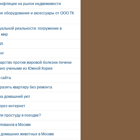
инфляции на рынок недвижимости
е оборудование и аксессуары от ООО ТК
уальной реальности: погружение в
 мир
ША
нг
арство против жировой болезни печени
ано учеными из Южной Кореи
 сайта
разить квартиру без ремонта
на домашний уют
ерез интернет
и простуду в поездке?
лованов в Москве
 домашних животных в Москве