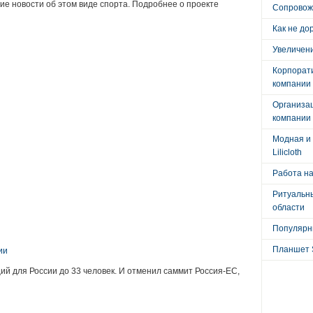
ие новости об этом виде спорта. Подробнее о проекте
Сопровож
Как не до
Увеличени
Корпорат
компании
Организа
компании
Модная и 
Lilicloth
Работа на
Ритуальны
области
:
Популярны
Планшет 
ии
ий для России до 33 человек. И отменил саммит Россия-ЕС,