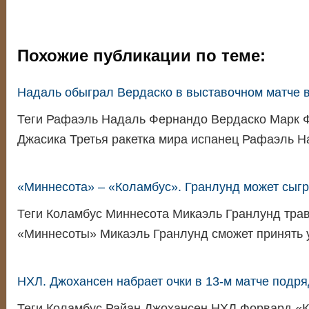
Похожие публикации по теме:
Надаль обыграл Вердаско в выставочном матче 
Теги Рафаэль Надаль Фернандо Вердаско Марк 
Джасика Третья ракетка мира испанец Рафаэль 
«Миннесота» – «Коламбус». Гранлунд может сыгр
Теги Коламбус Миннесота Микаэль Гранлунд тр
«Миннесоты» Микаэль Гранлунд сможет принять 
НХЛ. Джохансен набрает очки в 13-м матче подря
Теги Коламбус Райан Джохансен НХЛ Форвард «