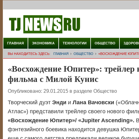
ГЛАВНАЯ
ЭКОНОМИКА
ТЕХНОЛОГИИ
ОБЩЕСТВО
ЗДОРОВ
ВЫ НАХОДИТЕСЬ ЗДЕСЬ:
ГЛАВНАЯ
ОБЩЕСТВО
«ВОСХОЖДЕНИЕ ЮПИТЕ
«Восхождение Юпитер»: трейлер 
фильма с Милой Кунис
Опубликовано:
29.01.2015
в разделе
Общество
Творческий дуэт
Энди
и
Лана Вачовски
(«Облач
Атлас») представили трейлер своего нового фил
«Восхождение Юпитер»/ «Jupiter Ascending».
В
фэнтезийного боевика находится девушка Юпитер
еще с самого детства предрекали великое будущ