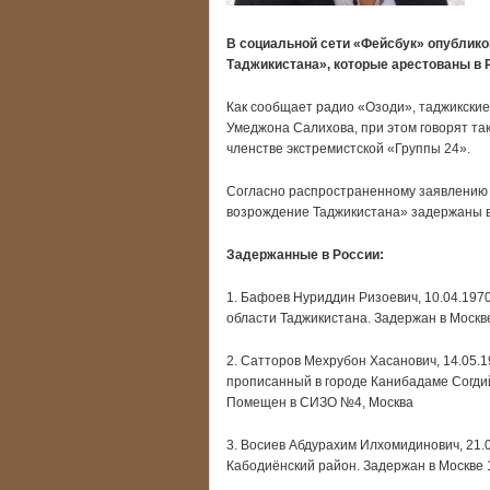
В социальной сети «Фейсбук» опублико
Таджикистана», которые арестованы в 
Как сообщает радио «Озоди», таджикские
Умеджона Салихова, при этом говорят та
членстве экстремистской «Группы 24».
Согласно распространенному заявлению 
возрождение Таджикистана» задержаны в 
Задержанные в России:
1. Бафоев Нуриддин Ризоевич, 10.04.197
области Таджикистана. Задержан в Москве
2. Сатторов Мехрубон Хасанович, 14.05.1
прописанный в городе Канибадаме Согдий
Помещен в СИЗО №4, Москва
3. Восиев Абдурахим Илхомидинович, 21.
Кабодиёнский район. Задержан в Москве 