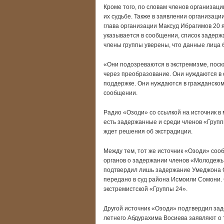
Кроме того, по словам членов организации
их судьбе. Также в заявлении организаци
глава организации Максуд Ибрагимов 20 
указывается в сообщении, список задерж
члены группы уверены, что данные лица 
«Они подозреваются в экстремизме, поск
через преобразование. Они нуждаются в 
поддержке. Они нуждаются в гражданском
сообщении.
Радио «Озоди» со ссылкой на источник в
есть задержанные и среди членов «Групп
ждет решения об экстрадиции.
Между тем, тот же источник «Озоди» соо
органов о задержании членов «Молодежь 
подтвердил лишь задержание Умеджона С
передано в суд района Исмоили Сомони. 
экстремистской «Группы 24».
Другой источник «Озоди» подтвердил зад
летнего Абдурахима Восиева заявляют о т