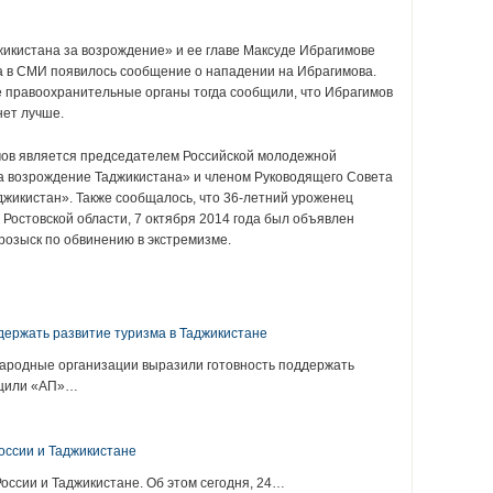
икистана за возрождение» и ее главе Максуде Ибрагимове
гда в СМИ появилось сообщение о нападении на Ибрагимова.
е правоохранительные органы тогда сообщили, что Ибрагимов
нет лучше.
имов является председателем Российской молодежной
 возрождение Таджикистана» и членом Руководящего Совета
жикистан». Также сообщалось, что 36-летний уроженец
Ростовской области, 7 октября 2014 года был объявлен
озыск по обвинению в экстремизме.
:
ержать развитие туризма в Таджикистане
ародные организации выразили готовность поддержать
общили «АП»…
оссии и Таджикистане
оссии и Таджикистане. Об этом сегодня, 24…