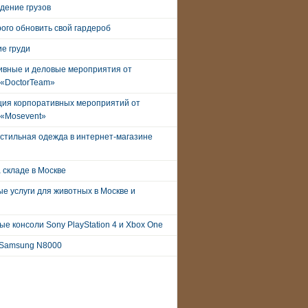
дение грузов
рого обновить свой гардероб
е груди
ивные и деловые мероприятия от
 «DoctorTeam»
ция корпоративных мероприятий от
 «Mosevent»
стильная одежда в интернет-магазине
 складе в Москве
е услуги для животных в Москве и
е консоли Sony PlayStation 4 и Xbox One
Samsung N8000