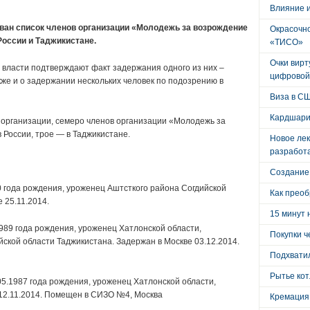
Влияние 
ван список членов организации «Молодежь за возрождение
Окрасочно
России и Таджикистане.
«ТИСО»
Очки вирт
 власти подтверждают факт задержания одного из них –
цифровой
кже и о задержании нескольких человек по подозрению в
Виза в С
Кардшари
организации, семеро членов организации «Молодежь за
России, трое — в Таджикистане.
Новое лек
разработ
Создание
0 года рождения, уроженец Аштсткого района Согдийской
Как преоб
 25.11.2014.
15 минут 
989 года рождения, уроженец Хатлонской области,
Покупки ч
ской области Таджикистана. Задержан в Москве 03.12.2014.
Подхватил
Рытье кот
05.1987 года рождения, уроженец Хатлонской области,
12.11.2014. Помещен в СИЗО №4, Москва
Кремация