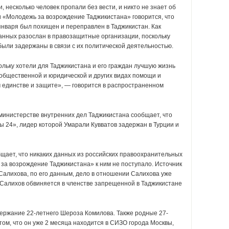
, несколько человек пропали без вести, и никто не знает об
и «Молодежь за возрождение Таджикистана» говорится, что
января был похищен и переправлен в Таджикистан. Как
анных разослан в правозащитные организации, поскольку
были задержаны в связи с их политической деятельностью.
ольку хотели для Таджикистана и его граждан лучшую жизнь
общественной и юридической и других видах помощи и
 единстве и защите», — говорится в распространенном
 министерстве внутренних дел Таджикистана сообщает, что
ы 24», лидер которой Умарали Кувватов задержан в Турции и
бщает, что никаких данных из российских правоохранительных
за возрождение Таджикистана» к ним не поступало. Источник
алихова, по его данным, дело в отношении Салихова уже
Салихов обвиняется в членстве запрещенной в Таджикистане
ержание 22-летнего Шероза Комилова. Также родные 27-
ом, что он уже 2 месяца находится в СИЗО города Москвы,