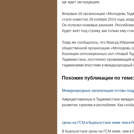
где ждет экстрадицию.
Впервые об организации «Молодежь Тадж
стало известно 26 ноября 2014 года, ко
Он получил ножевые ранения. Российски
будет взят под стражу, как только ему ста
Тогда же сообщалось, что Максуд Ибраг
общественной организации «Молодежь за
Коалиции оппозиционных сил «Новый Тад
Таджикистана, постоянно проживающий в 
таджикскими властями в международный р
Похожие публикации по теме
Международные организации готовы подд
Аккредитованные в Таджикистане междун
развитие туризма в республике. Как со
Цены на ГСМ в Кыргызстане ниже чем в Р
В Кыргызстане цены на ГСМ ниже, чем в Р