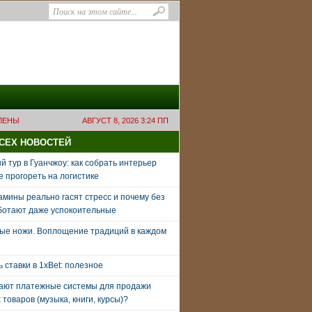
ЛЕНЫ
АВГУСТ 8, 2026 3:24 ПП
ВСЕХ НОВОСТЕЙ
 тур в Гуанчжоу: как собрать интерьер
е прогореть на логистике
амины реально гасят стресс и почему без
ботают даже успокоительные
ые ножи. Воплощение традиций в каждом
ь ставки в 1xBet: полезное
тают платежные системы для продажи
товаров (музыка, книги, курсы)?