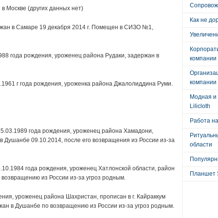
Сопровож
в Москве (других данных нет)
Как не до
жан в Самаре 19 декабря 2014 г. Помещен в СИЗО №1,
Увеличени
Корпорат
988 года рождения, уроженец района Рудаки, задержан в
компании
Организа
компании
1.1961 г года рождения, уроженка района Джалолиддина Руми.
Модная и 
Lilicloth
Работа на
5.03.1989 года рождения, уроженец района Хамадони,
Ритуальны
 Душанбе 09.10.2014, после его возвращения из России из-за
области
Популярны
.10.1984 года рождения, уроженец Хатлонской области, район
Планшет 
 возвращению из России из-за угроз родным.
ения, уроженец района Шахристан, прописан в г. Кайраккум
жан в Душанбе по возвращению из России из-за угроз родным.