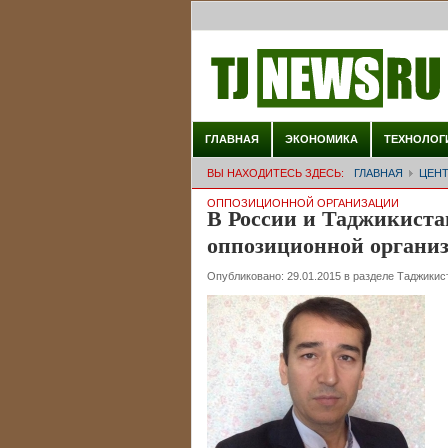
ГЛАВНАЯ
ЭКОНОМИКА
ТЕХНОЛОГ
ВЫ НАХОДИТЕСЬ ЗДЕСЬ:
ГЛАВНАЯ
ЦЕНТ
ОППОЗИЦИОННОЙ ОРГАНИЗАЦИИ
В России и Таджикиста
оппозиционной органи
Опубликовано:
29.01.2015
в разделе
Таджикис