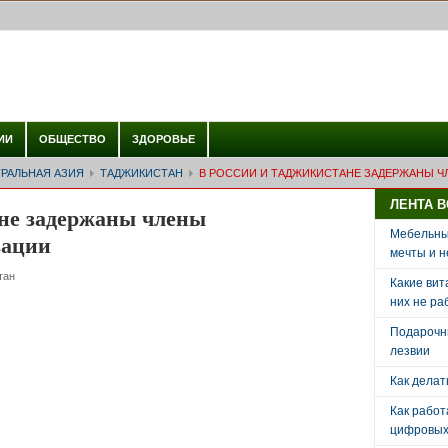
ИИ
ОБЩЕСТВО
ЗДОРОВЬЕ
РАЛЬНАЯ АЗИЯ
ТАДЖИКИСТАН
В РОССИИ И ТАДЖИКИСТАНЕ ЗАДЕРЖАНЫ Ч
ЛЕНТА 
не задержаны члены
Мебельный
зации
мечты и н
тан
Какие вит
них не ра
Подарочн
лезвии
Как делат
Как рабо
цифровых 