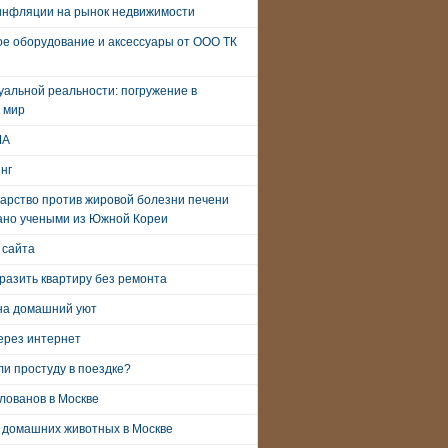
инфляции на рынок недвижимости
е оборудование и аксессуары от ООО ТК
уальной реальности: погружение в
 мир
ША
нг
арство против жировой болезни печени
ано учеными из Южной Кореи
 сайта
разить квартиру без ремонта
на домашний уют
ерез интернет
и простуду в поездке?
лованов в Москве
 домашних животных в Москве