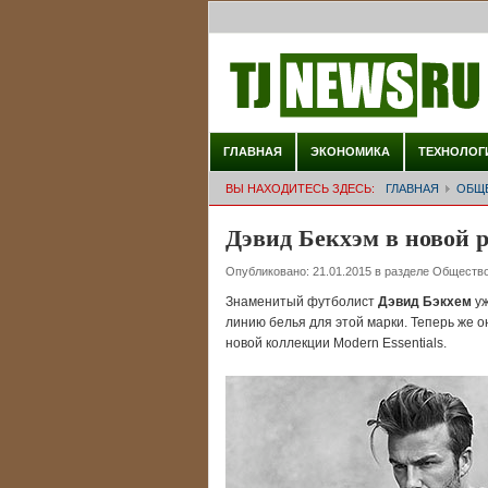
ГЛАВНАЯ
ЭКОНОМИКА
ТЕХНОЛОГ
ВЫ НАХОДИТЕСЬ ЗДЕСЬ:
ГЛАВНАЯ
ОБЩ
Дэвид Бекхэм в новой
Опубликовано:
21.01.2015
в разделе
Обществ
Знаменитый футболист
Дэвид Бэкхем
уж
линию белья для этой марки. Теперь же о
новой коллекции Modern Essentials.