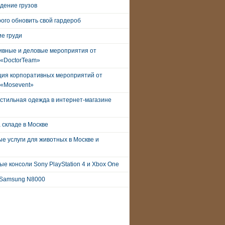
дение грузов
рого обновить свой гардероб
е груди
ивные и деловые мероприятия от
 «DoctorTeam»
ция корпоративных мероприятий от
 «Mosevent»
стильная одежда в интернет-магазине
 складе в Москве
е услуги для животных в Москве и
е консоли Sony PlayStation 4 и Xbox One
Samsung N8000