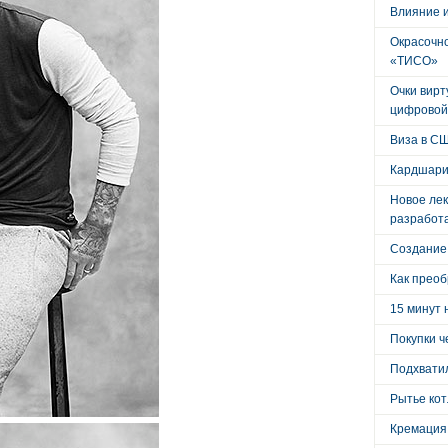
Влияние 
Окрасочно
«ТИСО»
Очки вирт
цифровой
Виза в С
Кардшари
Новое лек
разработ
Создание
Как преоб
15 минут 
Покупки ч
Подхватил
Рытье кот
Кремация