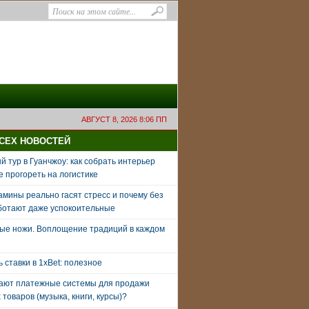
АВГУСТ 8, 2026 8:06 ПП
ВСЕХ НОВОСТЕЙ
 тур в Гуанчжоу: как собрать интерьер
е прогореть на логистике
амины реально гасят стресс и почему без
ботают даже успокоительные
ые ножи. Воплощение традиций в каждом
ь ставки в 1xBet: полезное
тают платежные системы для продажи
товаров (музыка, книги, курсы)?