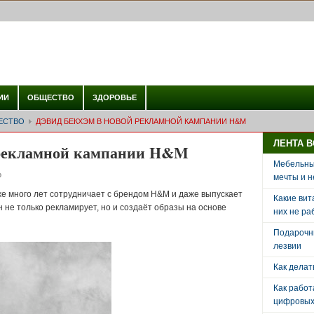
ИИ
ОБЩЕСТВО
ЗДОРОВЬЕ
ЕСТВО
ДЭВИД БЕКХЭМ В НОВОЙ РЕКЛАМНОЙ КАМПАНИИ H&M
ЛЕНТА 
 рекламной кампании H&M
Мебельный
о
мечты и н
е много лет сотрудничает с брендом H&M и даже выпускает
Какие вит
н не только рекламирует, но и создаёт образы на основе
них не ра
Подарочн
лезвии
Как делат
Как рабо
цифровых 