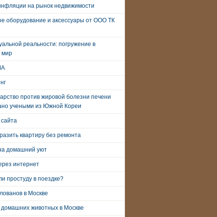
инфляции на рынок недвижимости
е оборудование и аксессуары от ООО ТК
уальной реальности: погружение в
 мир
ША
нг
арство против жировой болезни печени
ано учеными из Южной Кореи
 сайта
разить квартиру без ремонта
на домашний уют
ерез интернет
и простуду в поездке?
лованов в Москве
 домашних животных в Москве