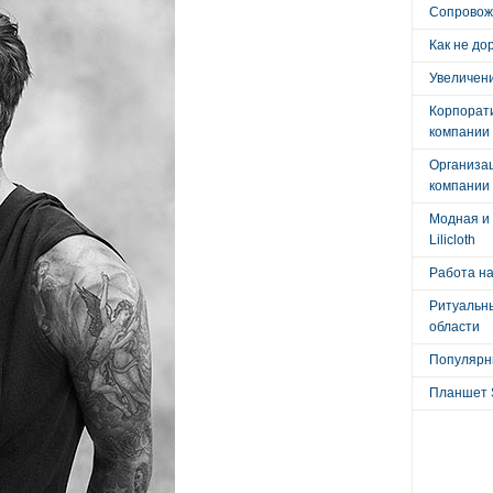
Сопровож
Как не до
Увеличени
Корпорат
компании
Организа
компании
Модная и 
Lilicloth
Работа на
Ритуальны
области
Популярны
Планшет 